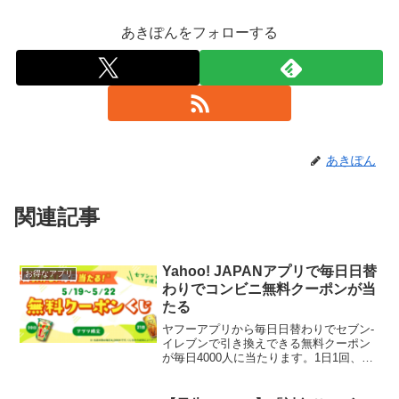
あきぽんをフォローする
あきぽん
関連記事
Yahoo! JAPANアプリで毎日日替
お得なアプリ
わりでコンビニ無料クーポンが当
たる
ヤフーアプリから毎日日替わりでセブン-
イレブンで引き換えできる無料クーポン
が毎日4000人に当たります。1日1回、く
じが引けます。 賞品一覧はこちら第1弾5
月19日（金）：森永製菓 チョコモナカジ