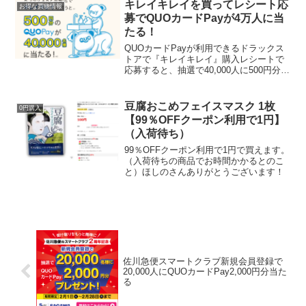
月18日（金）～2022年3月2...
キレイキレイを買ってレシート応
お得な買物情報
募でQUOカードPayが4万人に当
たる！
QUOカードPayが利用できるドラックス
トアで『キレイキレイ』購入レシートで
応募すると、抽選で40,000人に500円分の
ドラッグストア専用QUOカードPayが抽
選でその場で当たります。 対象商品はこ
ちら詰め替えも対象です。購入対象店舗
豆腐おこめフェイスマスク 1枚
0円購入
はこ...
【99％OFFクーポン利用で1円】
（入荷待ち）
99％OFFクーポン利用で1円で買えます。
（入荷待ちの商品でお時間かかるとのこ
と）ほしのさんありがとうございます！
佐川急便スマートクラブ新規会員登録で
20,000人にQUOカードPay2,000円分当た
る