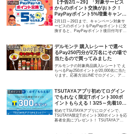
ャンボ 4,000本5月20日（土）：カル...
【予告2/1～29】「対象サービス
PayPay
からのポイント交換がおトク！
PayPayポイント5%増量キャンペ
ーン」
2月1日～29日まで、キャンペーン対象サ
ービスのポイントをPayPayポイントに交
換すると、PayPayポイント後日付与する
「PayPayポイント5％増量キャンペー
ン」を実施します。キャンペーン対象サ
ービス：おでかけEV （）くらしTEPC...
デルモンテ 購入レシートで選べ
懸賞情報
るPay250円分が2万名にその場で
当たるので買ってみました
デルモンテの対象商品購入レシートで え
らべるPay250ポイントが20,000名に当た
ります。応募方法LINEでログイン、アン
ケートに答えて、レシート画像をアップ
ロードして応募完了。●対象商品 デルモ
ンテ パットマ！トマトおかずソース 30...
TSUTAYAアプリ初めてログイン
Tポイント
でもれなく限定Tポイント300ポ
イントもらえる！3/25～先着10万
人に100ポイント合計400P
初めてTSUTAYAアプリにログインで、
TSUTAYA限定Tポイント300ポイントを応
募者全員にプレゼント！ TSUTAYAアプ
リを開き、「Tカード」＞「はじめる」か
らスマホで登録できます。期間：2022年3