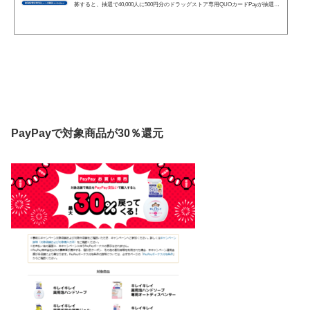
募すると、抽選で40,000人に500円分のドラッグストア専用QUOカードPayが抽選で
その場で当たります。 対象商品はこちら詰め替えも対象です。 購入対象店舗はこち
ら どの決済方法でもキャンペーン参加可能です。マツモトキヨシで購入したエッセ
ンシャルシャンプー購入ポイントが2月末までなので、マツキヨのポイントで買おう
と思います。 キャンペーン期間 2022年2月1日〜2月28日
PayPayで対象商品が30％還元