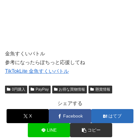
金魚すくいバトル
参考になったらぽちっと応援してね
TikTokLite 金魚すくいバトル
0円購入
PayPay
お得な買物情報
懸賞情報
シェアする
X
Facebook
はてブ
LINE
コピー