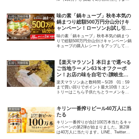
す。サンプルはしっとりタイプです。ワ
タシプラス会員は自動ログインできたの
で3問アンケートに回答するだで1分で応
味の素「鍋キューブ」秋冬本気の
お得な買物情報
募できました。応募期...
鍋まつり総額500万円分山分けキ
ャンペーン！ローソンお試し引換
券に登場！
味の素「鍋キューブ」秋冬本気の鍋まつ
りで総額500万円分山分けキャンペーン鍋
キューブの購入レシートをアップしてポ
イントを貯めるとポイントにあわせて選
べるPayが3144名にプレゼント！ 2ポイ
ントコース:えらべるPay1,000円分1期
【楽天マラソン】本日まで選べる
お得な買物情報
14...
ご当地ラーメン63％オフクーポ
ン！お店の味を自宅で♪讃岐生そ
ば1000円DEAL30％ポイントバッ
楽天マラソンあと数時間～5/28 01：59
ク、讃岐うどん1000円ポイント
まで買い回りでポイント最大10倍！エン
トリーはこちら子供たちとラーメンを食
20倍
べてきました。麺増量が無料ということ
で、息子に食べるか聞いたら、麺2玉分平
らげました。男子中学生になると食欲旺
キリン一番搾りビール40万人に当
懸賞情報
盛です。朝ご...
たる
キリン一番搾りが合計100万本当たるキャ
ンペーンの第2弾が始まりました。第2弾
は40万人に当たります。LINE、Twitter、
googleアカウント、それぞれ応募できま