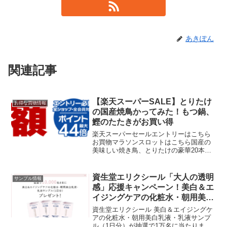
あきぽん
関連記事
【楽天スーパーSALE】とりたけ
お得な買物情報
の国産焼鳥かってみた！もつ鍋、
鰹のたたきがお買い得
楽天スーパーセールエントリーはこちら
お買物マラソンスロットはこちら国産の
美味しい焼き鳥、とりたけの豪華20本セ
ット前から気になっていて買ってみまし
た。「あっさりねぎ串か手作りつくね
串」「やわらかもも串か手作りはらみ
資生堂エリクシール「大人の透明
サンプル情報
串」の2種類から選べます。...
感」応援キャンペーン！美白＆エ
イジングケアの化粧水・朝用美白
乳液・乳液サンプルが1万人に当
資生堂エリクシール 美白＆エイジングケ
たる
アの化粧水・朝用美白乳液・乳液サンプ
ル（1日分）が抽選で1万名に当たりま