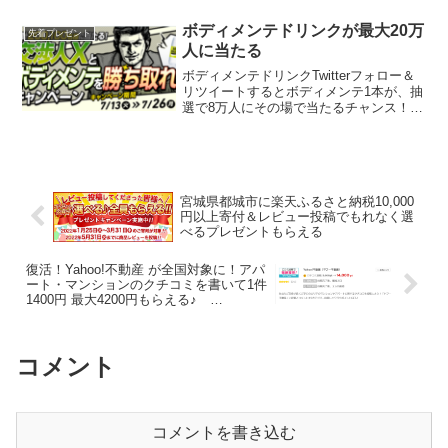
す。1日1回当たるまで毎日抽選できま
す。応募期間第2弾 2021年5月...
ボディメンテドリンクが最大20万
先着プレゼント
人に当たる
ボディメンテドリンクTwitterフォロー＆
リツイートするとボディメンテ1本が、抽
選で8万人にその場で当たるチャンス！当
たりはずれ関係なく、交渉ミッションに
挑戦し、クリアすると先着で12万人にボ
ディメンテ1本プレゼント交渉成立すると
さらに抽...
宮城県都城市に楽天ふるさと納税10,000
円以上寄付＆レビュー投稿でもれなく選
べるプレゼントもらえる
復活！Yahoo!不動産 が全国対象に！アパ
ート・マンションのクチコミを書いて1件
1400円 最大4200円もらえる♪
WARAU（ワラウ）
コメント
コメントを書き込む