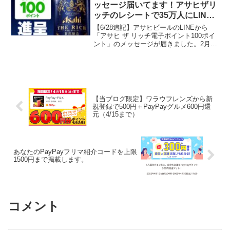
抽選...
ッセージ届いてます！アサヒザリ
ッチのレシートで35万人にLINE
ポイント100ポイントもらえる！
【6/28追記】アサヒビールのLINEから
ドンキで買うと抽選でmajicaポイ
「アサヒ ザ リッチ電子ポイント100ポイ
ント」のメッセージが届きました。2月の
ント当たる
キャンペーンですね↓ポイント進呈時期が
遅れたようですが、無事付与されまし
た。というかすっかり忘れていましたけ
ど。。。参...
【当ブログ限定】ワラウフレンズから新
規登録で500円＋PayPayグルメ600円還
元（4/15まで）
あなたのPayPayフリマ紹介コードを上限
1500円まで掲載します。
コメント