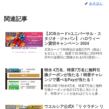
あきぽん
関連記事
【JCBカード×ユニバーサル・ス
お役立ち
タジオ・ジャパン】 ハロウィー
ン貸切キャンペーン 2024
JCBカードで利用合計金額1万円（税込）
を1口として、抽選で10,000名に2024年9
月中の金曜日に開催されるUSJ貸切ハロ
ウィーンイベントに無料ご招待。 コース
コード01：貸切招待2名コース・・・合計
3,000組6,000名様1等 ホテ...
特水 4万名、特茶7万名に無料引
お得なアプリ
換クーポンが当たる！特茶チャレ
ンジで選べるPayが当たる！
特茶LINEで特水4万名、特茶7万名に無料
引換クーポンが合計11万名に当たりま
す。特茶ポイントがあればどちらも参加
できます。1回のみです。はずれたら終わ
り。落選した場合はポイントは消費され
ませんが、当選すると特水は170pt、特茶
ウエルシア公式X「リ ケラチン リ
懸賞情報