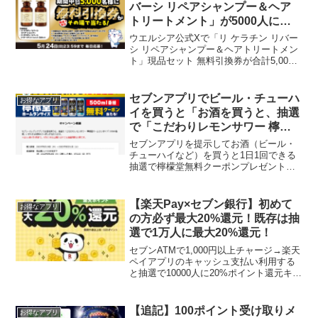
は200p...
バーシ リペアシャンプー＆ヘア
トリートメント」が5000人に当
たる
ウエルシア公式Xで「リ ケラチン リバー
シ リペアシャンプー＆ヘアトリートメン
ト」現品セット 無料引換券が合計5,000
名様にその場で当たります。【応募方
法】①@welcia_jpをフォロー②該当投稿
をリポスト③画像タップで応募5/24ま
セブンアプリでビール・チューハ
お得なアプリ
で...
イを買うと「お酒を買うと、抽選
で「こだわりレモンサワー 檸檬
堂ホームランサイズ」無料クーポ
セブンアプリを提示してお酒（ビール・
ン当たる
チューハイなど）を買うと1日1回できる
抽選で檸檬堂無料クーポンプレゼントも
らえるのは檸檬堂ホームランサイズ500ml
セブンイレブンで当選した新氷結引き換
えるの待ってました！当たるまで毎日参
【楽天Pay×セブン銀行】初めて
お得なアプリ
加できます▼引き...
の方必ず最大20%還元！既存は抽
選で1万人に最大20%還元！
セブンATMで1,000円以上チャージ→楽天
ペイアプリのキャッシュ支払い利用する
と抽選で10000人に20%ポイント還元キャ
ンペーンが始まりました。【初めて】楽
天Payで支払い→全員最大20％還元！
【既存】これまでに楽天Pay利用あり→
【追記】100ポイント受け取りメ
お得なアプリ