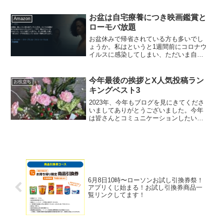
ストーリー怖い。ダンサーに引き込まれ
る。「本能」が20年も前なんて名曲だ
な。本人登場するまで引...
お盆は自宅療養につき映画鑑賞と
Amazon
ローモバ放題
お盆休みで帰省されている方も多いでし
ょうか。私はというと1週間前にコロナウ
イルスに感染してしまい、ただいま自宅
療養しています。回復まであともう少し
です。コロナの症状は、2日目まで発熱に
伴う頭痛が一番しんどかったですね。既
今年最後の挨拶とX人気投稿ラン
お役立ち
に熱は下がり、家族の...
キングベスト3
2023年、今年もブログを見にきてくださ
いましてありがとうございました。今年
は皆さんとコミュニケーションしたいな
とXの投稿をいっぱいしました。テンタメ
などモニター情報の速報を流したり、ビ
ールの爆益案件などがヒットしたこと
で、フォロワーさんが...
6月8日10時〜ローソンお試し引換券祭！
アプリくじ始まる！お試し引換券商品一
覧リンクしてます！