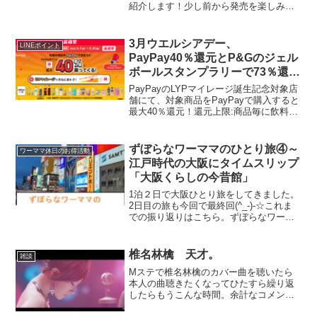
紹介します！少し前から発売を楽しみに
していて、食べてみたら想像どおり、め
っちゃ美味しかったんです。※ステマ記
事ではありません。パッケージを開ける
3月ウエルシアデー、
LINEポイント
と、ほらこれだけで絶...
PayPay40％還元とP&Gのジェル
ボールスタンプラリーで73％還元
超え！
PayPayのLYPマイレージ誕生記念対象店
舗にて、対象商品をPayPayで購入すると
最大40％還元！還元上限:商品毎に飲料
200円/期間、日用品1,000円/期間期間:3/1
～3/31 対象商品はこちら対象店舗はこち
らウエルシアも入ってま...
ずぼらなワーママのひとり旅④～
ワーママ休日のお得活動
江戸時代の大阪にタイムスリップ
「大阪くらしの今昔館」
1泊２日で大阪ひとり旅をしてきました。
2日目の旅も今回で最終回(^_-)-☆これま
での振り返りはこちら。ずぼらなワーマ
マの大阪ひとり旅①～なんばグランド花
月、新天地、西成区ずぼらなワーママの
大阪ひとり旅②～道頓堀「美津の」で絶
椎名林檎 天才。
雑談
品お好み焼きを...
Mステで椎名林檎のカバー曲を聴いたら
本人の曲聴きたくなってひたすら繰り返
したらもうこんな時間。余計なコメント
はいらない。椎名林檎、天才。このPVの