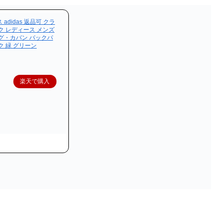
didas 返品可 クラ
ク レディース メンズ
グ・カバン バックパ
ク 緑 グリーン
楽天で購入