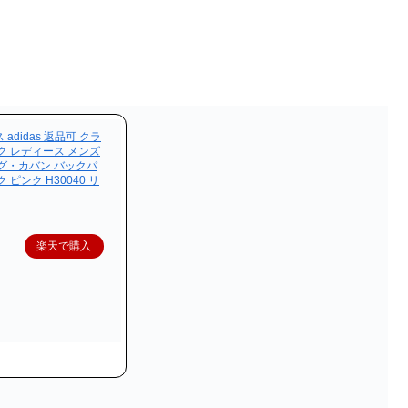
didas 返品可 クラ
ク レディース メンズ
グ・カバン バックパ
ピンク H30040 リ
楽天で購入