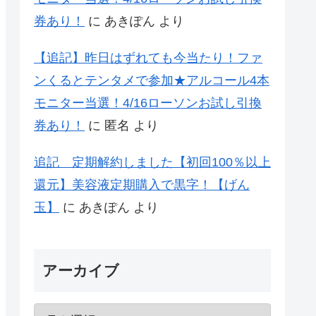
券あり！
に
あきぽん
より
【追記】昨日はずれても今当たり！ファ
ンくるとテンタメで参加★アルコール4本
モニター当選！4/16ローソンお試し引換
券あり！
に
匿名
より
追記 定期解約しました【初回100％以上
還元】美容液定期購入で黒字！【げん
玉】
に
あきぽん
より
アーカイブ