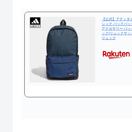
【公式】アディダス a
シック バックパッ
アクセサリー バッ
ック/リュックサック 
リュック