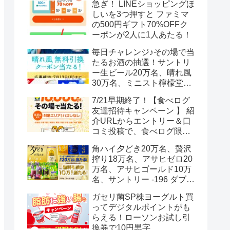
急ぎ！ LINEショッピングほ
しいを3つ押すと ファミマ
の500円ギフト70%OFFク
ーポンが2人に1人あたる！
毎日チャレンジ♪その場で当
たるお酒の抽選！サントリ
ー生ビール20万名、晴れ風
30万名、ミニスト檸檬堂2
万名、ブラックニッカハイ
7/21早期終了！【食べログ
ボール12.3万名
友達招待キャンペーン 】 紹
介URLからエントリー＆口
コミ投稿で、食べログ限定
Vポイント最大12000ポイン
角ハイ夕どき20万名、贅沢
トがもらえる
搾り18万名、アサヒゼロ20
万名、アサヒゴールド10万
名、サントリー -196 ダブル
レモン70万名様(35万組)
ガセリ菌SP株ヨーグルト買
ってデジタルポイントがも
らえる！ローソンお試し引
換券で10円黒字