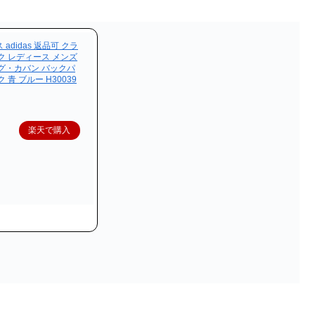
didas 返品可 クラ
ク レディース メンズ
グ・カバン バックパ
青 ブルー H30039
楽天で購入