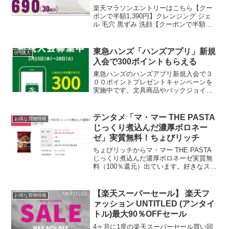
で利用で50％OFF
楽天マラソンエントリーはこちら【クー
ポンで半額1,390円】クレンジング ジェ
ル 毛穴 黒ずみ 洗顔【クーポンで半額
1,390円】クレンジング ジェル 毛穴 黒ず
み 洗顔 アミノ酸 セラミド ランキング W
洗顔不要 セール 50％OFF S...
東急ハンズ「ハンズアプリ」新規
0円購入
入会で300ポイントもらえる
東急ハンズのハンズアプリ新規入会で３
００ポイントプレゼントキャンペーンを
実施中です。文具商品やバックジョイが
ハンズポイント10倍だそうでポイントを
使ってお得にお買い物ができます。期間2
月15日(水)～2月28日(火)本日からのお得
テンタメ「マ・マー THE PASTA
お得な買物情報
情報をお知...
じっくり煮込んだ濃厚ボロネー
ゼ」実質無料！ちょびリッチ
ちょびリッチからマ・マー THE PASTA
じっくり煮込んだ濃厚ボロネーゼ実質無
料（100％還元）出ています。好きなスー
パーなどで1個購入します。冷凍食品のコ
ーナーにあるのかな？購入時のレシート
を投稿すれば、後日、購入代金209円に当
【楽天スーパーセール】 楽天フ
お得な買物情報
たる...
ァッション UNTITLED (アンタイ
トル)最大90％OFFセール
4ヶ月に1度の楽天スーパーセール買い回