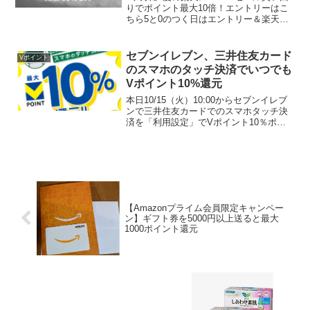
りでポイント最大10倍！エントリーはこ
ちら5と0のつく日はエントリー＆楽天カ
ード利用ででポイント5倍楽天ファッショ
ンUNTITLED (アンタイトル)で最大
90％OFFセールを開催中！９０％OFFも
セブンイレブン、三井住友カード
Vポイント
沢山...
のスマホのタッチ決済でいつでも
Vポイント10%還元
本日10/15（火）10:00からセブンイレブ
ンで三井住友カードでのスマホタッチ決
済を「利用設定」でVポイント10％ポイ
ント還元がはじまりました！セブンアプ
リ0.5%+三井住友カードのタッチ決済で
9.5%のVポイントが貯まります。三井住
友カ...
【Amazonプライム会員限定キャンペー
ン】ギフト券を5000円以上送ると最大
1000ポイント還元