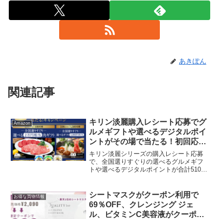
あきぽん
関連記事
キリン淡麗購入レシート応募でグ
Amazon
ルメギフトや選べるデジタルポイ
ントがその場で当たる！初回応募
で30円必ずもらえる！
キリン淡麗シリーズの購入レシート応募
で、全国選りすぐりの選べるグルメギフ
トや選べるデジタルポイントが合計5100
名に当たります。対象商品淡麗グリーン
ラベル 350ml缶、500ml缶（※各24缶ケ
ース・6缶パック）淡麗プラチナダブル
シートマスクがクーポン利用で
お得な買物情報
350...
69％OFF、クレンジング ジェ
ル、ビタミンC美容液がクーポン