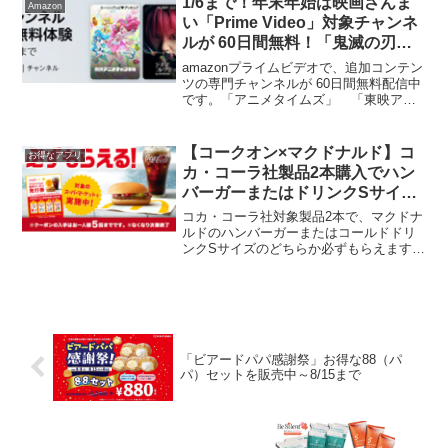
1/6まで！年末年始は映画ざんま
Amazon
書き順がめちゃ...
い「Prime Video」対象チャンネ
ルが 60日間無料！「鬼滅の刃」
遊郭編、えんとつ町のプペルも見
amazonプライムビデオで、追加コンテン
放題
ツの専門チャンネルが 60日間無料配信中
です。「アニメタイムズ」 「東映アニ
メチャンネル」 「channelK」 「シネ
マコレクション」 大阪チャンネル
「シネフィルWOWOW＋」 「nickelo...
【コークオン×マクドナルド】コ
お得なアプリ
カ・コーラ社製品2本購入でハン
バーガーまたはドリンクSサイズ
必ずもらえる
コカ・コーラ社対象製品2本で、マクドナ
ルドのハンバーガーまたはコールドドリ
ンクSサイズのどちらか必ずもらえます。
参加方法・コカ・コーラ社対象製品2本
と、店頭にあるマクドナルド無料クーポ
ン発行券をもって購入。・発行券の二次
元コードを読み取り、...
「ビアードパパ感謝祭」お得な88（パ
パ）セットを販売中～8/15まで