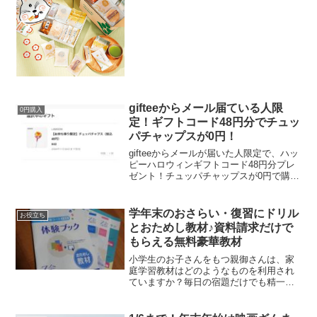
大箱2箱で2400円（送料無料）賞味期限が
2/19すぐに売り切れます。中身はこちら
から確...
gifteeからメール届ている人限
0円購入
定！ギフトコード48円分でチュッ
パチャップスが0円！
gifteeからメールが届いた人限定で、ハッ
ピーハロウィンギフトコード48円分プレ
ゼント！チュッパチャップスが0円で購入
できます。しえなさんありがとうござい
ます★チュッパチャップス以外でも、ロ
ーソンお買物券100円分、ファミリーマー
学年末のおさらい・復習にドリル
お役立ち
トお買い...
とおためし教材♪資料請求だけで
もらえる無料豪華教材
小学生のお子さんをもつ親御さんは、家
庭学習教材はどのようなものを利用され
ていますか？毎日の宿題だけでも精一杯
なうちの小学5年生。ドリルは最初の2ペ
ージだけやって飽きてしまいます( ;∀;)特
に漢字が苦手で、隣で一緒に見ていると