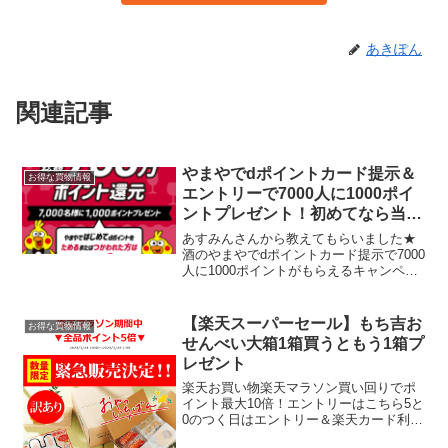
あきぽん
関連記事
やまやでdポイントカード提示＆
お得な買物情報
エントリーで7000人に1000ポイ
ントプレゼント！初めてなら当選
確率2倍
あすみんさんから教えてもらいました★
酒のやまやでdポイントカード提示で7000
人に1000ポイントがもらえるキャンペー
ンを実施中です。期間中にエントリーの
上、やまや対象店舗でdポイントカード／
モバイルdポイントカード／dカード
【楽天スーパーセール】もち吉お
お得な買物情報
GOLD／d...
せんべい大箱1箱買うともう1箱プ
レゼント
楽天お買い物楽天マラソン買い回りでポ
イント最大10倍！エントリーはこちら5と
0のつく日はエントリー＆楽天カード利用
でポイント5倍もち吉で訳ありせんべいの