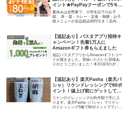
イント★PayPayクーポンで5％還
元
夏休みは吉野家で、小学生以下のお子
様、 丼・皿・カレー・定食・御膳・お子
様メニューが全品税込80円引き！店内で
もテイクアウトでも利用できます。 期間
2024年7月19日(金)11時 ～ 9月2日(月)20
時小学生以下のお子様は全品税込80円...
【追記あり】バスタアプリ招待キ
お得なアプリ
ャンペーン！先着1万人に
Amazonギフト券もらえました
追記バスタアプリからAmazonギフトコー
ドが届きました。登録いただいた皆様あ
りがとうございました！本日10/3の夕方
のメールをご確認ください。バスタアプ
リ 不正登録が相次いだため、ポイント増
額キャンペーンは中止になりました。交
【追記あり】楽天Pasha（楽天パ
お得なアプリ
換済みのアマ...
シャ）リケンドレッシングで80ポ
イント！値上げ前にゲットしてお
こう
リケンのドレッシングが約半額で手に入
ります。楽天Pasha（パシャ）でリケン
のドレッシング5種で80ポイントでていま
す。ウエルシアで探し忘れたので、近所
のスーパーで購入しました。198円（税
抜） お店のボーナスポイント10ptつき
でした。即...