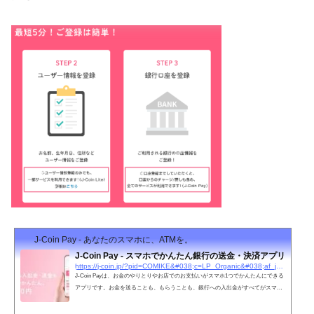
J-Coin Pay - あなたのスマホに、ATMを。
J-Coin Pay - スマホでかんたん銀行の送金・決済アプリ
https://j-coin.jp/?pid=COMIKE&#038;c=LP_Organic&#038;af_js_web=true
J-Coin Payは、お金のやりとりやお店でのお支払いがスマホ1つでかんたんにできる
アプリです。お金を送ることも、もらうことも、銀行への入出金がすべてがスマホ
であっという間、さらに手数料0円！最短5分でご登録いただけます！