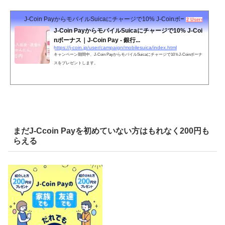
J-Coin PayからモバイルSuicaにチャージで10% J-Coinボーナス
2 Users
J-Coin PayからモバイルSuicaにチャージで10% J-Coi
nボーナス｜J-Coin Pay - 銀行...
https://j-coin.jp/user/campaign/mobilesuica/index.html
キャンペーン期間中、J-Coin PayからモバイルSuicaにチャージで10％J-Coinボーナ
スをプレゼントします。
まだJ-Ccoin Payを初めていない方はもれなく200円も
らえる