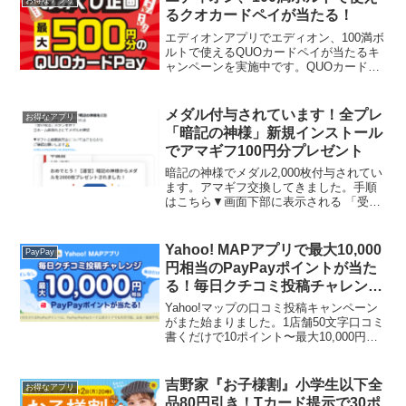
るクオカードペイが当たる！
エディオンアプリでエディオン、100満ボ
ルトで使えるQUOカードペイが当たるキ
ャンペーンを実施中です。QUOカード
Pay500円分 100名様QUOカード
Pay100円分 25,000名様お昼すぎに教え
てもらって中吉（100円）あたりま...
メダル付与されています！全プレ
お得なアプリ
「暗記の神様」新規インストール
でアマギフ100円分プレゼント
暗記の神様でメダル2,000枚付与されてい
ます。アマギフ交換してきました。手順
はこちら▼画面下部に表示される 「受け
取る」ボタンを押下ホーム画面右上にて
メダルを確認 以下は以前の記事「暗記の
神様」という暗記特化の勉強アプリを新
Yahoo! MAPアプリで最大10,000
PayPay
規インストール...
円相当のPayPayポイントが当た
る！毎日クチコミ投稿チャレンジ
2つのキャンペーンで10ポイント
Yahoo!マップの口コミ投稿キャンペーン
～＋50ポイント必ずもらえる
がまた始まりました。1店舗50文字口コミ
書くだけで10ポイント〜最大10,000円相
当のPayPayポイントが当たる！※コンビ
ニは対象外Yahoo! MAPアプリで毎日クチ
コミ投稿チャレンジハズレは...
吉野家『お子様割』小学生以下全
お得なアプリ
品80円引き！Tカード提示で30ポ