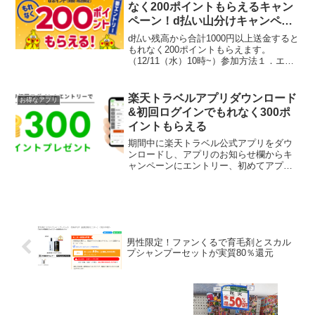
なく200ポイントもらえるキャン
ペーン！d払い山分けキャンペー
ンも同時参加しよう
d払い残高から合計1000円以上送金すると
もれなく200ポイントもらえます。
（12/11（水）10時~）参加方法１．エン
トリー２．d払い残高で送金d払いホーム
画面の「送る」から送金。送る相手には
電話番号、QRコード、SNS、メールから
楽天トラベルアプリダウンロード
お得なアプリ
選択で...
&初回ログインでもれなく300ポ
イントもらえる
期間中に楽天トラベル公式アプリをダウ
ンロードし、アプリのお知らせ欄からキ
ャンペーンにエントリー、初めてアプリ
でログインすると300ポイントがもらえま
す。 エントリー受付期間 2022年5月9日
(月) 10:00 ～ 2022年6月16日(木...
男性限定！ファンくるで育毛剤とスカル
プシャンプーセットが実質80％還元