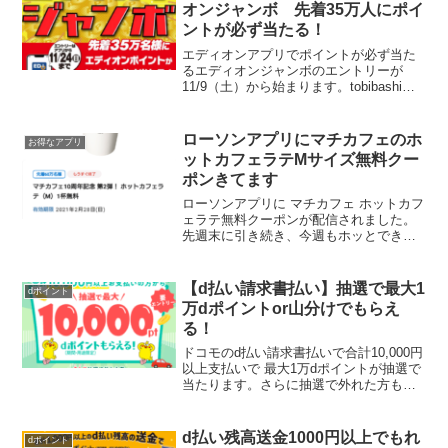
らパーフェクトサン...
オンジャンボ 先着35万人にポイ
ントが必ず当たる！
エディオンアプリでポイントが必ず当た
るエディオンジャンボのエントリーが
11/9（土）から始まります。tobibashiさ
んいつも速報ありがとうございます。エ
ントリーで最大10,000ポイント 最低でも
100ポイント1等 10万エディオンポイ...
ローソンアプリにマチカフェのホ
お得なアプリ
ットカフェラテMサイズ無料クー
ポンきてます
ローソンアプリに マチカフェ ホットカフ
ェラテ無料クーポンが配信されました。
先週末に引き続き、今週もホッとできる
飲み物は、ありがたいですね～有効期限
は2月28日（日）まで。チュッパチャップ
ス無料クーポンまだ引き換えていない
【d払い請求書払い】抽選で最大1
dポイント
方、ご一緒にどうぞ...
万dポイントor山分けでもらえ
る！
ドコモのd払い請求書払いで合計10,000円
以上支払いで 最大1万dポイントが抽選で
当たります。さらに抽選で外れた方もし
くは合計10,000円未満の請求書を支払い
の方はdポイント1,000万ポイントを山分
けプレゼント賞品抽選：合計10,00...
d払い残高送金1000円以上でもれ
dポイント