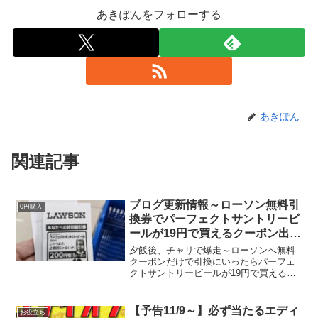
あきぽんをフォローする
あきぽん
関連記事
ブログ更新情報～ローソン無料引
0円購入
換券でパーフェクトサントリービ
ールが19円で買えるクーポン出
た！
夕飯後、チャリで爆走～ローソンへ無料
クーポンだけで引換にいったらパーフェ
クトサントリービールが19円で買えるク
ーポンが出てきた！ソッコー引換しまし
た。いや、嘘です。100円くらい買ったか
もしれない。無料引換券だけで買物した
【予告11/9～】必ず当たるエディ
お役立ち