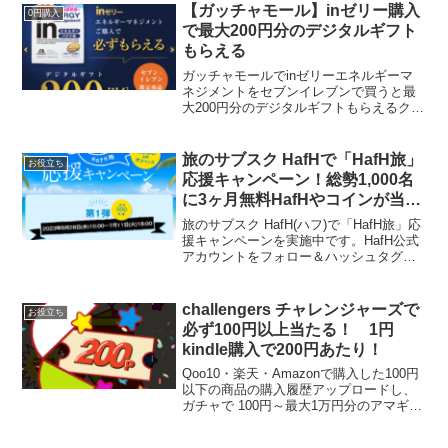
と勝手に解釈して泡ハンドソープの詰め
【ガッチャモール】inゼリー購入
0円購入
替えを買...
で最大200円分のデジタルギフト
もらえる
ガッチャモールでinゼリーエネルギーマ
ネジメントをセブンイレブンで買うと最
大200円分のデジタルギフトもらえるクー
ポンがもらえます。購入前にアンケート
回答後、ガッチャをひいて当たり例はこ
ちら2回目の挑戦で1点購入で200円分還元
旅のサブスク HafHで「HafH旅」
お役立ち
でました！ ...
応援キャンペーン！総勢1,000名
に3ヶ月無料HafHやコインが当た
る
旅のサブスク HafH(ハフ)で「HafH旅」応
援キャンペーンを実施中です。HafH公式
アカウントをフォロー＆ハッシュタグ付
きツイート（キャンペーン投稿へのコメ
ント）をすると、抽選で合計1,000名に賞
品が当たります。●初めて登録する方
challengers チャレンジャーズで
お役立ち
は、...
必ず100円以上当たる！ 1円
kindle購入で200円あたり！
Qoo10・楽天・Amazonで購入した100円
以下の商品の購入履歴アップロードし、
ガチャで 100円～最大1万円分のアマギフ
か選べるギフトが当たります。 既存の方
もここから参加できますchallengers チャ