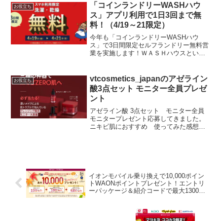
レンジャーズに登録携帯電話...
「コインランドリーWASHハウ
お役立ち
ス」アプリ利用で1日3回まで無
料！（4/19～21限定）
今年も「コインランドリーWASHハウ
ス」で3日間限定セルフランドリー無料営
業を実施します！ＷＡＳＨハウスという
コインランドリー限定300店舗で、4/19～
21限定「コインランドリー無料営業」を
実施します。対象期間中、ＷＡＳＨハウ
vtcosmetics_japanのアゼライン
お役立ち
スアプリ利用...
酸3点セット モニター全員プレゼ
ント
アゼライン酸 3点セット モニター全員
モニタープレゼント応募してきました。
ニキビ肌におすすめ 使ってみた感想を
聞かせてくれる方、大募集！・アゼライ
ンクレンジング・アゼライン酸トナーパ
ッド・ アゼライン酸アンプル参加方法①
@vtcosmet...
イオンモバイル乗り換えで10,000ポイン
トWAONポイントプレゼント！エントリ
ーパッケージ＆紹介コードで最大13000
ポイント！～6/30