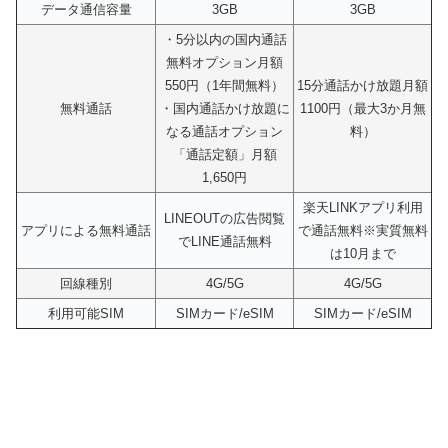
データ通信容量
3GB
3GB
・5分以内の国内通話
無料オプション月額
550円（1年間無料）
15分通話かけ放題月額
無料通話
・国内通話かけ放題に
1100円（最大3か月無
なる通話オプション
料）
「通話定額」月額
1,650円
楽天LINKアプリ利用
LINEOUTの広告閲覧
アプリによる無料通話
で通話無料※実質無料
でLINE通話無料
は10月まで
回線種別
4G/5G
4G/5G
利用可能SIM
SIMカード/eSIM
SIMカード/eSIM