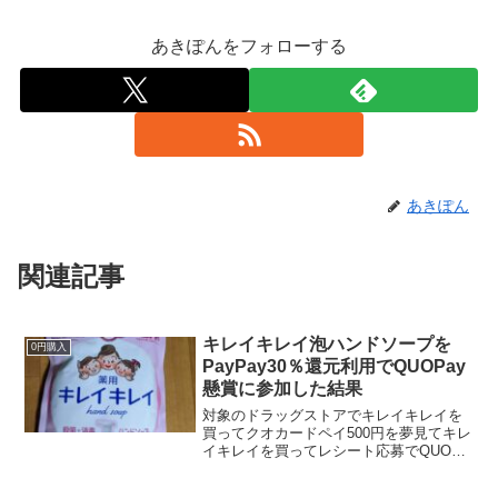
あきぽんをフォローする
あきぽん
関連記事
キレイキレイ泡ハンドソープを
0円購入
PayPay30％還元利用でQUOPay
懸賞に参加した結果
対象のドラッグストアでキレイキレイを
買ってクオカードペイ500円を夢見てキレ
イキレイを買ってレシート応募でQUOカ
ードPayが4万人に当たる！PayPayで対
象商品が30％還元詰め替えも対象だろう