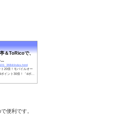
＆ToRicoで、
..
1101_3684/index.html
ト20倍！モバイルオー
ポイント30倍！「dポイ
費無料のおトクなポイン
ので便利です。