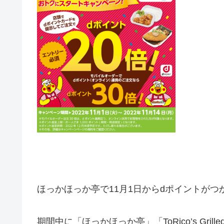
ほっ
か
ほっ
か
亭で11月1日からdポイントが
期間中に「ほっかほっか亭」「ToRico’s Grilled