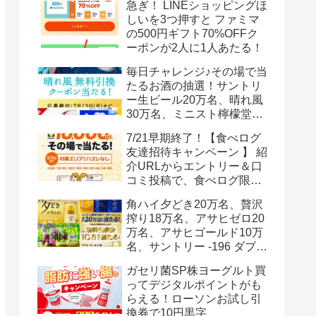
急ぎ！ LINEショッピングほ
しいを3つ押すと ファミマ
の500円ギフト70%OFFク
ーポンが2人に1人あたる！
毎日チャレンジ♪その場で当
たるお酒の抽選！サントリ
ー生ビール20万名、晴れ風
30万名、ミニスト檸檬堂2
万名、ブラックニッカハイ
7/21早期終了！【食べログ
ボール12.3万名
友達招待キャンペーン 】 紹
介URLからエントリー＆口
コミ投稿で、食べログ限定
Vポイント最大12000ポイン
角ハイ夕どき20万名、贅沢
トがもらえる
搾り18万名、アサヒゼロ20
万名、アサヒゴールド10万
名、サントリー -196 ダブル
レモン70万名様(35万組)
ガセリ菌SP株ヨーグルト買
ってデジタルポイントがも
らえる！ローソンお試し引
換券で10円黒字