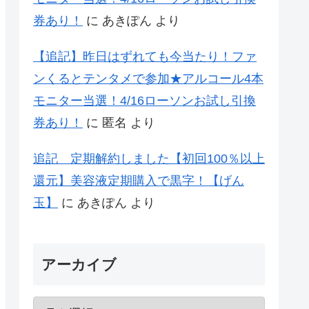
券あり！
に
あきぽん
より
【追記】昨日はずれても今当たり！ファ
ンくるとテンタメで参加★アルコール4本
モニター当選！4/16ローソンお試し引換
券あり！
に
匿名
より
追記 定期解約しました【初回100％以上
還元】美容液定期購入で黒字！【げん
玉】
に
あきぽん
より
アーカイブ