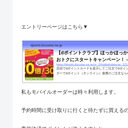
エントリーページはこちら▼
dpoint.docomo.ne.jp
【dポイントクラブ】ほっかほっか亭
おトクにスタートキャンペーン！ –.
https://dpoint.docomo.ne.jp/cp_2/hokkahokka-tei_22
店頭でdポイントカードを提示してご注文でdポイン
ダーでdポイント（オンライン）連携のご注文ならd
ントクラブ」は、誰でも入会できる入会金・年会
トプログラムです。
私もモバイルオーダーは時々利用します。
予約時間に受け取りに行くと待たずに買える