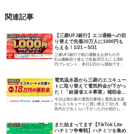
関連記事
【三菱UFJ銀行】エコ通帳への切
お役立ち
り替えで先着20万人に1000円も
らえる！1/21～5/31
三菱UFJ銀行で紙の通帳をお持ちの方、
Eco通帳切り替えで先着20万人に 1,000
円プレゼント、本日1/21から開始です。
三菱 UFJ 銀行 Eco通帳切替で 1,000 円
プレゼント — akipon229 (@akipon229)
...
電気温水器から三菱のエコキュー
お役立ち
トに取り替えて電気料金が下がっ
た！「給湯省エネ事業」補助金最
大18万円！
今日は我が家の電気代事情と電気温水器
からエコキュートに買い替えて3か月、電
気代がどれくらい下がったのか紹介して
いきます。まずは参考までに家族構成か
ら4人家族（夫、私、娘（高校生）息子
（中学生）夫は単身赴任。なのでほぼ3人
また始まってます【TikTok Lite
お役立ち
家族。一戸建て４LD...
ハチミツ争奪戦】ハチミツを集め