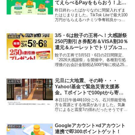
てえらべるPayをもらおう！上位
1万人に4000円、7万位に650えん
昨日終わったばかりなのに間髪入れずま
必ずもらえる
たはじまりました。TikTok Liteで最大100
万円がもらえるハチミツ争奪戦良かった
らフミフミして応援よろしくお願いしま
すここからクリックしてこの画面がでた
らOKハチミツを集めてポイントGET！報
3/5・6は餃子の王将へ！大感謝祭
お役立ち
酬額...
250円割引き券配布＆VISA割30％
還元＆ルーレットでトリプルコン
ボで80％還元越え⁉
餃子の王将で3月5日・6日の2日間限定、
「2026大感謝祭」を開催中。各種割引処
理後のお会計金額税込500円毎に税込250
円割引券を1枚プレゼント!※割引券がな
くなり次第終了。＜割引券のご利用にあ
たっての注意事項＞※有効期間は2026年3
元旦に大地震、その時・・・
お役立ち
月...
Yahoo!基金で緊急災害支援募
金。Tポイントで100ptから寄付
できます
本日1日午後4時10分ごろ、石川県能登地
方を震源とする地震がありました。気象
庁によると震度7の揺れだったそうです。
その時間は、義理実家から戻り、のんき
にケンタッキーでケンタお重（梅）をお
店で食べていたところでした。おみくじ
Googleアカウント×dアカウント
dポイント
は残念ながらはずれ...
連携で即300ポイントゲット！