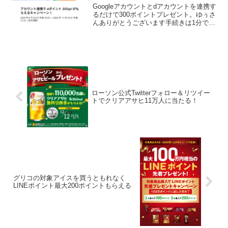
Googleアカウントとdアカウントを連携す
るだけで300ポイントプレゼント。ゆぅさ
んありがとうございます手続きは1分でで
きます。１．こちらのURLから、一番下
の「はじめる」をタップ２．エントリー
３．dアカウントを連携すぐにdポイント
の受取...
ローソン公式Twitterフォロー＆リツイー
トでクリアアサヒ11万人に当たる！
グリコの対象アイスを買うともれなく
LINEポイント最大200ポイントもらえる