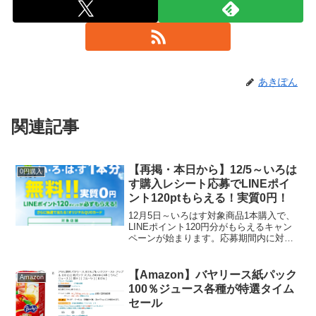
あきぽん
関連記事
【再掲・本日から】12/5～いろは
0円購入
す購入レシート応募でLINEポイ
ント120ptもらえる！実質0円！
12月5日～いろはす対象商品1本購入で、
LINEポイント120円分がもらえるキャン
ペーンが始まります。応募期間内に対象
店舗でい･ろ･は･す製品を購入したレシー
ト（ECサイトも可）でキャンペーンサイ
トから応募すると、実質1本無料となる
【Amazon】バヤリース紙パック
Amazon
LINE...
100％ジュース各種が特選タイム
セール