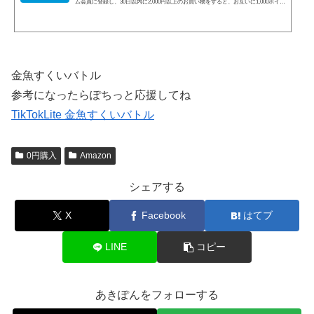
ム会員に登録し、30日以内に2,000円以上のお買い物をすると、お互いに1,000ポイン
トもらえます。被紹介者が過去にプライム会員だったことがあると対象外です。各
ミッションを完了するごとに、本キャンペーンページ上で「クリア」と表示されま
す。（反映までに数日かかる場合あり。）本キャンペーンページ上で表示されてい
ることを確認してください。 1．紹介リンクからプライム会員へ登録２．30日以内
に2000円以上のお買い物３．30日以内に1000ポ...
金魚すくいバトル
参考になったらぽちっと応援してね
TikTokLite 金魚すくいバトル
0円購入
Amazon
シェアする
X
Facebook
はてブ
LINE
コピー
あきぽんをフォローする