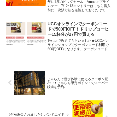
年に1度のビッグセール Amazonプライ
ムデー 7/12･13エントリーはこちら購入
前に、決済方法を確認しておくだけで、
Amazonポイントがもらえますよ。手持ち
のクレカにJCBがないか要チェックで
す。対象者限定で、JCBカードで15,0...
UCCオンラインでクーポンコー
0円購入
ドで500円OFF！ドリップコーヒ
ー15杯分が27円で買える
Twitterで教えてもらいました★UCCオン
ラインショップでクーポンコード利用で
500円OFFになります。クーポンコード
U74L5Yただいま送料無料キャンペーン中
寒いのになぜか水出しアイスコーヒーを
買ってしまいました。500円未満は支払
い...
じゃらんで遊び体験に使えるクーポン配
布中！じゃらん限定ポイントでスーパー
銭湯を予約♪
【全額返金されました】バンドエイド キ