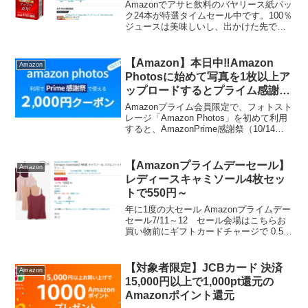
Amazonでアサヒ飲料のバヤリース紙パッ
ク24本が特選タイムセール中です。100％
ジュースは美味しいし、出かけた先で買
うよりかなりお得安いうちにストックし
ておこう。アサヒ飲料 バヤリース ホテル
ブレックファースト アップル 100 (LL...
【Amazon】本日中‼Amazon
Amazon
Photosに始めて写真を1枚以上ア
ップロードするとプライム感謝祭
で使える2,000円分の割引クーポ
Amazonプライム会員限定で、フォトスト
ンがもらえる
レージ「Amazon Photos」を初めて利用
すると、AmazonPrime感謝祭（10/14～
15）で4000円以上で使える2000円オフク
ーポンがもらえます。～10/11までキャン
ペーン内容は...
【Amazonプライムデーセール】
Amazon
レディースキャミソール4枚セッ
トで550円～
年に1度の大セール Amazonプライムデー
セール7/11～12 セール会場はこちらお
買い物前にギフトカードチャージで 0.5％
還元（～7/19）エントリー＆チャージは
こちらレディースキャミソール4枚で550
円～色組み合わせやサイズによって...
【対象者限定】JCBカード 決済
Amazon
15,000円以上で1,000pt還元の
Amazonポイント還元