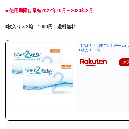
★使用期限は最短
2022年10月～2024年2月
6枚入り × 2箱
1000円 送料無料
【訳あり・旧モデル】WAVE 2ウ
6枚入り × 2箱
楽