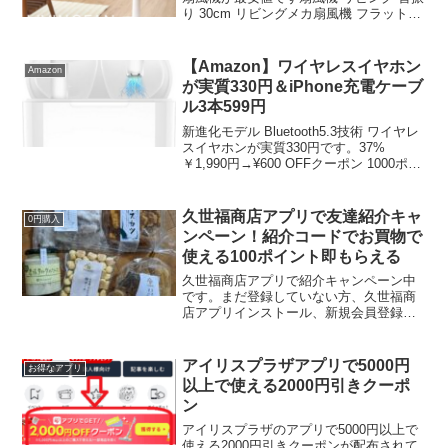
り 30cm リビングメカ扇風機 フラットガ
ード ホワイト KI-1751２０％OFFクーポ
ン利用で２４１０円送料無料♪安い割に機
能も十分。口コミもよいです。な...
【Amazon】ワイヤレスイヤホン
Amazon
が実質330円＆iPhone充電ケーブ
ル3本599円
新進化モデル Bluetooth5.3技術 ワイヤレ
スイヤホンが実質330円です。37%
￥1,990円→¥600 OFFクーポン 1000ポイ
ント還元【新進化モデル Bluetooth5.3技
術 ワイヤレスイヤホン】フォロワーさん
より教え...
久世福商店アプリで友達紹介キャ
0円購入
ンペーン！紹介コードでお買物で
使える100ポイント即もらえる
久世福商店アプリで紹介キャンペーン中
です。まだ登録していない方、久世福商
店アプリインストール、新規会員登録完
了、アプリで紹介コード入力するとお互
いに100ポイントもらえます。ポイントで
お買物をしてきました。左からいかげそ
アイリスプラザアプリで5000円
お得なアプリ
竜田揚げ 680円農...
以上で使える2000円引きクーポ
ン
アイリスプラザのアプリで5000円以上で
使える2000円引きクーポンが配布されて