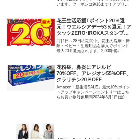
います。クーポンは9/16まで！アプリ再
インストールでも受け取りできました！
購入したのはこちら↓富士山の天然水 2L
ラベルレス 5本＋1本無料キャンペーン
花王生活応援Tポイント20％還
Tポイント
【4...
元！ウエルシアデー53％還元！ア
タックZERO･IROKAスタンプラ
リー併用可能？
2月1日～28日の期間中、花王の洗剤・掃
除・ベビー・生理用品を購入でポイント
最大20％還元されます。2,000円以
上・・・200Tポイントプレゼント
（10％還元）5,000円以上・・・1000Tポ
イントプレゼント （20％還元）※1回の
花粉症、鼻炎にアレルビ
Amazon
会...
70%OFF、アレジオン55%OFF、
クラリチン20％OFF
Amazon「新生活SALE」最大10%ポイン
トアップキャンペーンエントリーはこち
らお買い物対象期間2024年3月1日(金)
9:00 ～ 2024年3月5日 (火) 23:59第2世代
抗ヒスタミン成分のフェキソフェナジン
塩酸塩1日1錠1日...