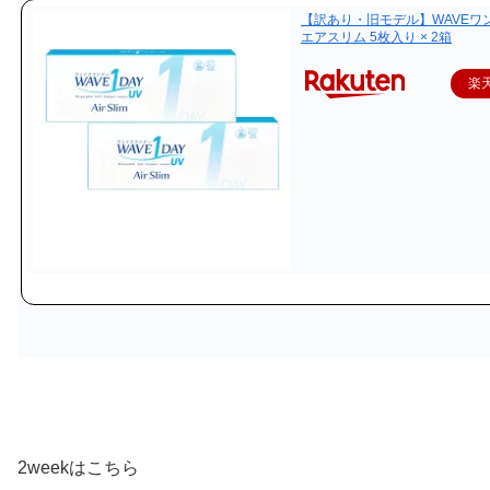
【訳あり・旧モデル】WAVEワン
エアスリム 5枚入り × 2箱
楽
2weekはこちら