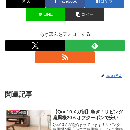
X
Facebook
はてブ
LINE
コピー
あきぽんをフォローする
あきぽん
関連記事
【Qoo10メガ割】急ぎ！リビング
お得な買物情報
扇風機20％オフクーポンで安い
Qoo10メガ割始まっています！リビング
扇風機が最安値です扇風機 リビング 首振