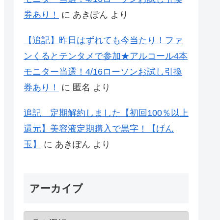
券あり！
に
あきぽん
より
【追記】昨日はずれても今当たり！ファ
ンくるとテンタメで参加★アルコール4本
モニター当選！4/16ローソンお試し引換
券あり！
に
匿名
より
追記 定期解約しました【初回100％以上
還元】美容液定期購入で黒字！【げん
玉】
に
あきぽん
より
アーカイブ