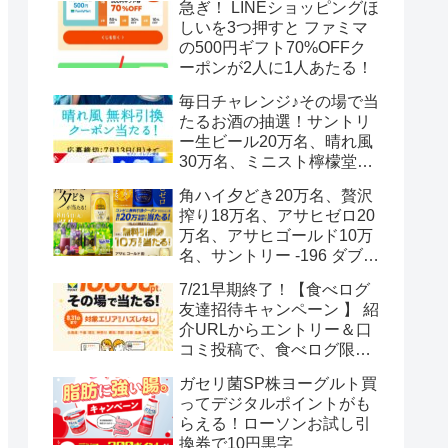
急ぎ！ LINEショッピングほ
しいを3つ押すと ファミマ
の500円ギフト70%OFFク
ーポンが2人に1人あたる！
毎日チャレンジ♪その場で当
たるお酒の抽選！サントリ
ー生ビール20万名、晴れ風
30万名、ミニスト檸檬堂2
万名、ブラックニッカハイ
角ハイ夕どき20万名、贅沢
ボール12.3万名
搾り18万名、アサヒゼロ20
万名、アサヒゴールド10万
名、サントリー -196 ダブル
レモン70万名様(35万組)
7/21早期終了！【食べログ
友達招待キャンペーン 】 紹
介URLからエントリー＆口
コミ投稿で、食べログ限定
Vポイント最大12000ポイン
ガセリ菌SP株ヨーグルト買
トがもらえる
ってデジタルポイントがも
らえる！ローソンお試し引
換券で10円黒字