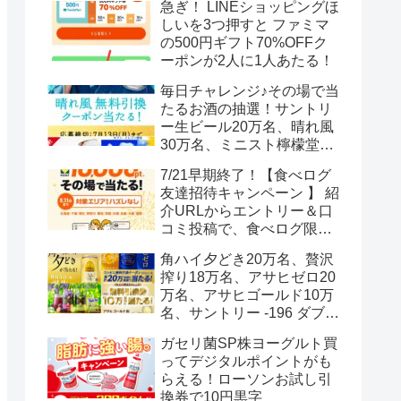
急ぎ！ LINEショッピングほ
しいを3つ押すと ファミマ
の500円ギフト70%OFFク
ーポンが2人に1人あたる！
毎日チャレンジ♪その場で当
たるお酒の抽選！サントリ
ー生ビール20万名、晴れ風
30万名、ミニスト檸檬堂2
万名、ブラックニッカハイ
7/21早期終了！【食べログ
ボール12.3万名
友達招待キャンペーン 】 紹
介URLからエントリー＆口
コミ投稿で、食べログ限定
Vポイント最大12000ポイン
角ハイ夕どき20万名、贅沢
トがもらえる
搾り18万名、アサヒゼロ20
万名、アサヒゴールド10万
名、サントリー -196 ダブル
レモン70万名様(35万組)
ガセリ菌SP株ヨーグルト買
ってデジタルポイントがも
らえる！ローソンお試し引
換券で10円黒字