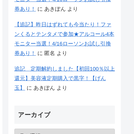
券あり！
に
あきぽん
より
【追記】昨日はずれても今当たり！ファ
ンくるとテンタメで参加★アルコール4本
モニター当選！4/16ローソンお試し引換
券あり！
に
匿名
より
追記 定期解約しました【初回100％以上
還元】美容液定期購入で黒字！【げん
玉】
に
あきぽん
より
アーカイブ