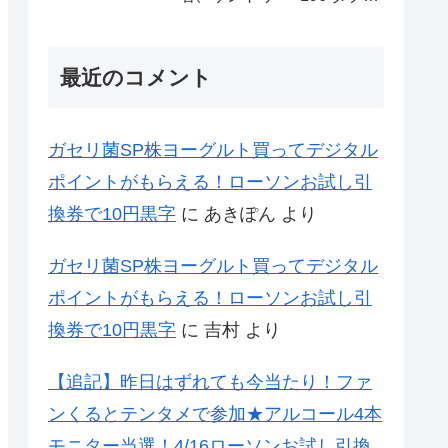
レモン70万名様(35万組)
最近のコメント
ガセリ菌SP株ヨーグルト買ってデジタル
ポイントがもらえる！ローソンお試し引
換券で10円黒字
に
あきぽん
より
ガセリ菌SP株ヨーグルト買ってデジタル
ポイントがもらえる！ローソンお試し引
換券で10円黒字
に
吉村
より
【追記】昨日はずれても今当たり！ファ
ンくるとテンタメで参加★アルコール4本
モニター当選！4/16ローソンお試し引換