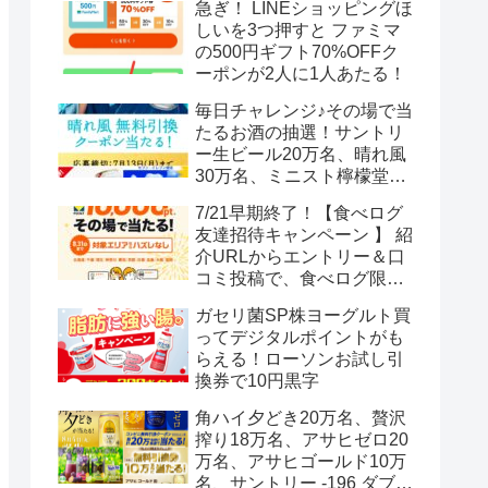
急ぎ！ LINEショッピングほ
しいを3つ押すと ファミマ
の500円ギフト70%OFFク
ーポンが2人に1人あたる！
毎日チャレンジ♪その場で当
たるお酒の抽選！サントリ
ー生ビール20万名、晴れ風
30万名、ミニスト檸檬堂2
万名、ブラックニッカハイ
7/21早期終了！【食べログ
ボール12.3万名
友達招待キャンペーン 】 紹
介URLからエントリー＆口
コミ投稿で、食べログ限定
Vポイント最大12000ポイン
ガセリ菌SP株ヨーグルト買
トがもらえる
ってデジタルポイントがも
らえる！ローソンお試し引
換券で10円黒字
角ハイ夕どき20万名、贅沢
搾り18万名、アサヒゼロ20
万名、アサヒゴールド10万
名、サントリー -196 ダブル