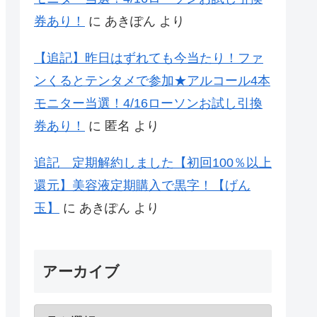
券あり！
に
あきぽん
より
【追記】昨日はずれても今当たり！ファ
ンくるとテンタメで参加★アルコール4本
モニター当選！4/16ローソンお試し引換
券あり！
に
匿名
より
追記 定期解約しました【初回100％以上
還元】美容液定期購入で黒字！【げん
玉】
に
あきぽん
より
アーカイブ