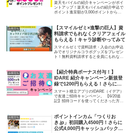
契約者特典でもらえるポイントで
楽天モバイルの紹介キャンペーンがポイ
支払金額月々980円が実質0円
ントアップ！楽天モバイルの紹介申込で
ポイント進呈額が3,000ポイントから
に！
6,000ポイントに増額になっています！
6000ポイントもらえる紹介キャンペーン
はこちら過去に楽天モバイルを契約した
【スマイルゼミ×進撃の巨人】資
お役立ち
ことがあっても...
料請求でもれなくクリアフェイル
もらえる！キャラ診断やってみて
スマイルゼミで資料請求・入会のお申込
みでオリジナルコラボグッズをプレゼン
ト！無料資料請求すると全員にもれなく
進撃の巨人クリアファイルがもらえま
す。この「進撃の巨人」キャラ別学習診
断が面白い！パロディマンガを読みなが
【紹介特典ボーナス付与！】
お役立ち
ら回答をすると夏休みに向け...
IDARE 紹介キャンペーン新規登
録で1200円もらえる！さらに
IDARE積立貯金応援キャンペーン
スマート積立アプリのIDARE（イデア）
参加で500円もらえる
で友達ご招待キャンペーン。 【6/20追
記】招待コードを使ってくださった方、
ありがとうございました！！紹介特典の
ボーナス、1200ポイントが6/19に付与さ
れていますので、確認してください。
ポイントインカム「つくりお
お役立ち
IDARE...
き.jp」初回購入4500円！さらに
公式4,000円キャッシュバック！