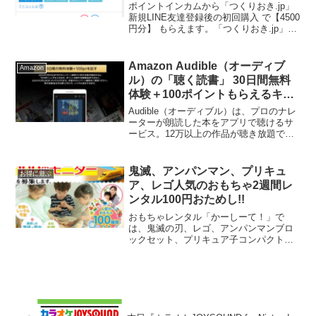
手作りおかず12人前が実質590円
ポイントインカムから「つくりおき.jp」
～
新規LINE友達登録後の初回購入 で【4500
円分】 もらえます。「つくりおき.jp」は
こちらから6周年記念で4,000円のキャッ
シュバックキャンペーンを実施中！クー
ポンコードは忘れず入れてね。通常4...
Amazon Audible（オーディブ
Amazon
ル）の「聴く読書」 30日間無料
体験＋100ポイントもらえるキャ
ンペーン中！（～1/10まで）
Audible（オーディブル）は、プロのナレ
ーターが朗読した本をアプリで聴けるサ
ービス。12万以上の作品が聴き放題で
す。2024年1月10日までAudibleが通常30
日間無料体験＋100ポイントもらえるキャ
ンペーンを実施中です！ポイントは...
鬼滅、アンパンマン、プリキュ
お得に遊ぶ
ア、レゴ人気のおもちゃ2週間レ
ンタル100円おためし!!
おもちゃレンタル「かーしーて！」で
は、鬼滅の刃、レゴ、アンパンマンブロ
ックセット、プリキュア子コンパクトな
ど人気のおもちゃが2週間たったの100円
でレンタルできるモニターを先着で募集
中です。子供はみんなおもちゃが大好
き。だけど1か月も経つと...