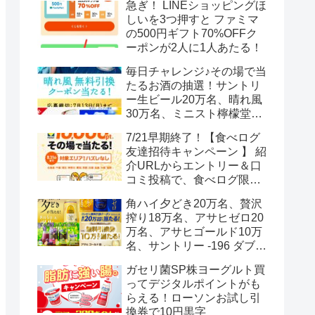
急ぎ！ LINEショッピングほ
しいを3つ押すと ファミマ
の500円ギフト70%OFFク
ーポンが2人に1人あたる！
毎日チャレンジ♪その場で当
たるお酒の抽選！サントリ
ー生ビール20万名、晴れ風
30万名、ミニスト檸檬堂2
万名、ブラックニッカハイ
7/21早期終了！【食べログ
ボール12.3万名
友達招待キャンペーン 】 紹
介URLからエントリー＆口
コミ投稿で、食べログ限定
Vポイント最大12000ポイン
角ハイ夕どき20万名、贅沢
トがもらえる
搾り18万名、アサヒゼロ20
万名、アサヒゴールド10万
名、サントリー -196 ダブル
レモン70万名様(35万組)
ガセリ菌SP株ヨーグルト買
ってデジタルポイントがも
らえる！ローソンお試し引
換券で10円黒字