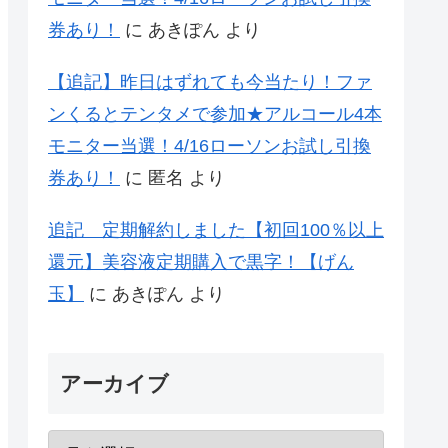
券あり！
に
あきぽん
より
【追記】昨日はずれても今当たり！ファ
ンくるとテンタメで参加★アルコール4本
モニター当選！4/16ローソンお試し引換
券あり！
に
匿名
より
追記 定期解約しました【初回100％以上
還元】美容液定期購入で黒字！【げん
玉】
に
あきぽん
より
アーカイブ