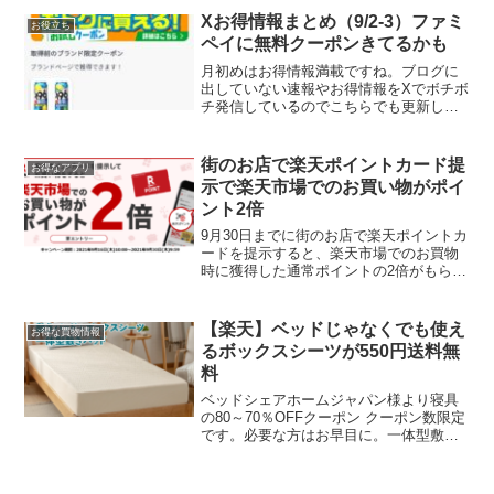
しました。ティッシュ200組5箱は200ポ
Xお得情報まとめ（9/2-3）ファミ
お役立ち
イントで交換♪テ...
ペイに無料クーポンきてるかも
月初めはお得情報満載ですね。ブログに
出していない速報やお得情報をXでボチボ
チ発信しているのでこちらでも更新しま
す。ファミペイアプリに無料クーポンき
てるかも？わたしはチューハイでした
が、たばこの人もいました。引き換える
街のお店で楽天ポイントカード提
お得なアプリ
前にgloのスタンプ台紙...
示で楽天市場でのお買い物がポイ
ント2倍
9月30日までに街のお店で楽天ポイントカ
ードを提示すると、楽天市場でのお買物
時に獲得した通常ポイントの2倍がもらえ
ます。以下の2点を満たした楽天会員の方
が対象となります。 1. 当キャンペーンペ
ージよりエントリーが完了された方 2. キ
【楽天】ベッドじゃなくでも使え
お得な買物情報
ャン...
るボックスシーツが550円送料無
料
ベッドシェアホームジャパン様より寝具
の80～70％OFFクーポン クーポン数限定
です。必要な方はお早目に。一体型敷き
パッド＋ボックスシーツ——80%OFF
ボックスシーツだけどベッドじゃなくて
も使えます。シングル売り切れ アイボ