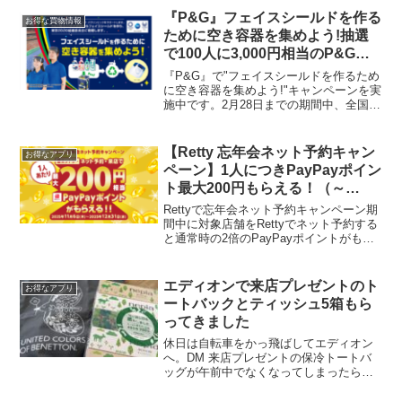
『P&G』フェイスシールドを作る
お得な買物情報
ために空き容器を集めよう!抽選
で100人に3,000円相当のP&G製
品詰め合わせをプレゼント
『P&G』で"フェイスシールドを作るため
に空き容器を集めよう!"キャンペーンを実
施中です。2月28日までの期間中、全国
2,800店舗のイオン・ウエルシアグループ
店頭に設置した専用の回収ボックスで
P&G製品のプラスチック空き容器を集
【Retty 忘年会ネット予約キャン
お得なアプリ
め、東京2...
ペーン】1人につきPayPayポイン
ト最大200円もらえる！（～
12/31）
Rettyで忘年会ネット予約キャンペーン期
間中に対象店舗をRettyでネット予約する
と通常時の2倍のPayPayポイントがもら
えます。一人当たり最大200円相当ディナ
ー（15時以降）の場合webからの予約で1
人当たり100円相当アプリからの...
エディオンで来店プレゼントのト
お得なアプリ
ートバックとティッシュ5箱もら
ってきました
休日は自転車をかっ飛ばしてエディオン
へ。DM 来店プレゼントの保冷トートバ
ッグが午前中でなくなってしまったらし
く代わりにベネトンのトートバックが大
容量で使いやすそうだったのでこちらに