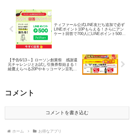
リーセミダ...
ティファール公式LINE友だち追加で必ず
LINEポイント10Pもらえる！さらにアン
ケート回答で700人にLINEポイント500P
当たる
【予告6/13～】ローソン創業祭 感謝還
元チャレンジとお試し引換券祭始まる！
綾鷹えらべる20Pやキッコーマン豆乳で
LINEポイント50P
コメント
コメントを書き込む
ホーム
お得なアプリ