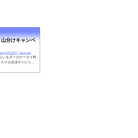
 山分けキャンペ
paign/202307_deposit/
払いを月々のケータイ料
なスマホ決済サービスで
でのお買物時にバーコー
クなdポイントプレゼン