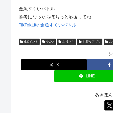
金魚すくいバトル
参考になったらぽちっと応援してね
TikTokLite 金魚すくいバトル
dポイント
d払い
お役立ち
お得なアプリ
お
シ
X
LINE
あきぽん