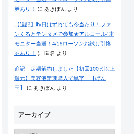
券あり！
に
あきぽん
より
【追記】昨日はずれても今当たり！ファ
ンくるとテンタメで参加★アルコール4本
モニター当選！4/16ローソンお試し引換
券あり！
に
匿名
より
追記 定期解約しました【初回100％以上
還元】美容液定期購入で黒字！【げん
玉】
に
あきぽん
より
アーカイブ