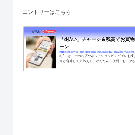
エントリーはこちら
d払い
3 Pockets
「d払い」チャージ＆残高でお買物
ーン
https://service.smt.docomo.ne.jp/keitai_payment/cam
d払いは、街のお店やネットショッピングでのお支
金と合算して支払える、かんたん・便利・おトク
す。かんたん サクッとすぐに始められ、街のお店
ドでかんたんに決済ができます。d払い限定のおト
トキャンペーンも実施中！