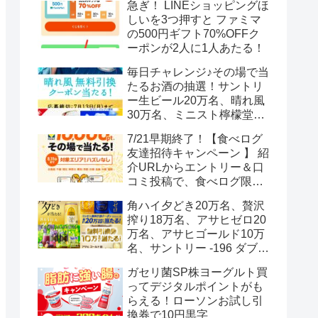
急ぎ！ LINEショッピングほ
しいを3つ押すと ファミマ
の500円ギフト70%OFFク
ーポンが2人に1人あたる！
毎日チャレンジ♪その場で当
たるお酒の抽選！サントリ
ー生ビール20万名、晴れ風
30万名、ミニスト檸檬堂2
万名、ブラックニッカハイ
7/21早期終了！【食べログ
ボール12.3万名
友達招待キャンペーン 】 紹
介URLからエントリー＆口
コミ投稿で、食べログ限定
Vポイント最大12000ポイン
角ハイ夕どき20万名、贅沢
トがもらえる
搾り18万名、アサヒゼロ20
万名、アサヒゴールド10万
名、サントリー -196 ダブル
レモン70万名様(35万組)
ガセリ菌SP株ヨーグルト買
ってデジタルポイントがも
らえる！ローソンお試し引
換券で10円黒字