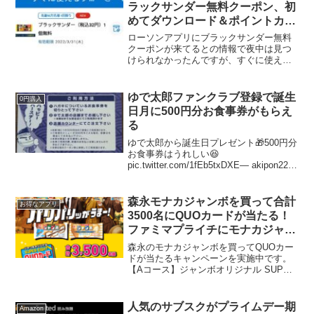
ラックサンダー無料クーポン、初
めてダウンロード＆ポイントカー
ド連携でマチカフェドリンク無料
ローソンアプリにブラックサンダー無料
引換券もらえる
クーポンが来てるとの情報で夜中は見つ
けられなかったんですが、すぐに使える
クーポンを少しスクロールしたらあると
皆さんに教えてもらってやっと見つけま
した～先着90万人にプレゼントです。2月
ゆで太郎ファンクラブ登録で誕生
0円購入
の先着プレゼントはな...
日月に500円分お食事券がもらえ
る
ゆで太郎から誕生日プレゼント🎁500円分
お食事券はうれしい😆
pic.twitter.com/1fEb5txDXE— akipon229
(@akipon229) May 2, 2022ゆで太郎ファ
ンクラブ（無料）に登録すると、誕生月
にバー...
森永モナカジャンボを買って合計
お得なアプリ
3500名にQUOカードが当たる！
ファミマプライチにモナカジャン
ボあり（4/7まで）
森永のモナカジャンボを買ってQUOカー
ドが当たるキャンペーンを実施中です。
【Aコース】ジャンボオリジナル SUPER
EIGHT QUOカード500円分 1個購入で
一口 3,000名【Bコース】ジャンボ柄
QUOカード10,000円分 5個購...
人気のサブスクがプライムデー期
Amazon