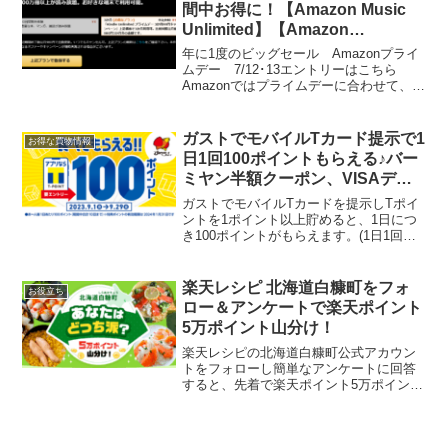
間中お得に！【Amazon Music
Unlimited】【Amazon
Audible（オーディブル）】
年に1度のビッグセール Amazonプライ
【Kindle Unlimited】
ムデー 7/12･13エントリーはこちら
Amazonではプライムデーに合わせて、サ
ブスクのお得なキャンペーンを開催中で
す。まもなく終了するキャンペーンもあ
りますので、まずは対象かどうかチェッ
ガストでモバイルTカード提示で1
お得な買物情報
クしてみ...
日1回100ポイントもらえる♪バー
ミヤン半額クーポン、VISAデビ
ットタッチ決済で1000円還元
ガストでモバイルTカードを提示しTポイ
ントを1ポイント以上貯めると、1日につ
き100ポイントがもらえます。(1日1回、
期間中合計10回まで)対象店舗すかいらー
くグループ（ガスト、バーミヤン、しゃ
ぶ葉、ジョナサンが対象）しおPayさん
楽天レシピ 北海道白糠町をフォ
お役立ち
のバーミ...
ロー＆アンケートで楽天ポイント
5万ポイント山分け！
楽天レシピの北海道白糠町公式アカウン
トをフォローし簡単なアンケートに回答
すると、先着で楽天ポイント5万ポイント
山分け！【北海道白糠町】あなたはどっ
ち派？キャンペーン参加方法１．『北海
道白糠町（しらぬかちょう）』の楽天レ