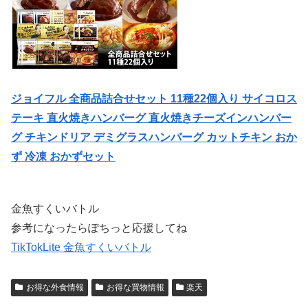
ジョイフル 全商品詰合せセット 11種22個入り サイコロス
テーキ 直火焼きハンバーグ 直火焼きチーズインハンバー
グ チキンドリア デミグラスハンバーグ カットチキン おか
ず 冷凍 おかずセット
金魚すくいバトル
参考になったらぽちっと応援してね
TikTokLite 金魚すくいバトル
お得な外食情報
お得な買物情報
楽天