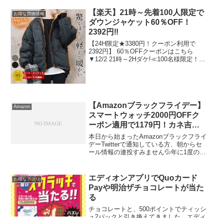
ポイントがもらえるクイズを実施中で
す。5/3〜5/7まで毎日クイズ4問正解する
【楽天】21時～先着100人限定で
お得な買物情報
と、５月...
ダウンジャケット60％OFF！
2392円‼
【24H限定★3380円！クーポン利用で
2392円】 60％OFFクーポンはこちら
▼12/2 21時～2Hダケ!≪100名様限定！≫
【クーポンで送込2392円！】 ダウンジャ
ケット レディース ダウン 中綿 ジャケッ
ト アウター ブルゾン...
【Amazonブラックフライデー】
Amazon
スマートウォッチ2000円OFFク
ーポン適用で1179円！カネ吉、
コンタクトレンズも。
本日から始まったAmazonブラックフライ
デーTwitterで通知している方、朝からセ
ール情報の連投すみません💦年に1度のビ
ッグセール、お買い得品をリアルタイム
で全力投球しています。興味のない方は
ごめんなさいね🙇もうしばらくだけお付
エディオンアプリでQuoカード
お得なアプリ
き合いく...
Payや明治ザチョコレートが当た
る
チョコレートと、500ポイントでティッシ
ュ2パックと引き換えてきました。エディ