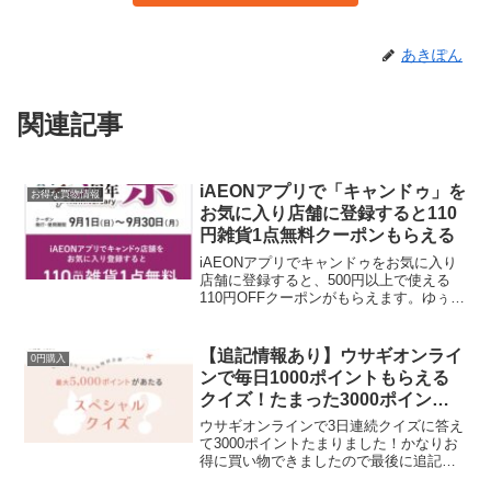
あきぽん
関連記事
iAEONアプリで「キャンドゥ」を
お得な買物情報
お気に入り店舗に登録すると110
円雑貨1点無料クーポンもらえる
iAEONアプリでキャンドゥをお気に入り
店舗に登録すると、500円以上で使える
110円OFFクーポンがもらえます。ゆぅさ
んから教えてもらいました！クーポン取
得方法はこちら１．iAEONアプリをイン
ストール2．店舗検索で「キャンドゥ」店
【追記情報あり】ウサギオンライ
0円購入
舗をお...
ンで毎日1000ポイントもらえる
クイズ！たまった3000ポイント
はコスメキッチンで使えてさらに
ウサギオンラインで3日連続クイズに答え
10%オフ
て3000ポイントたまりました！かなりお
得に買い物できましたので最後に追記し
ています。ウサギオンラインで最大5000