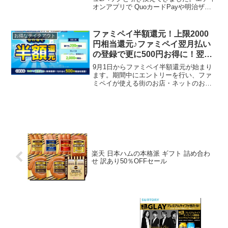
オンアプリで QuoカードPayや明治ザチ
ョコレート、エディオンコインがスクラ
ッチ抽選で16万個当たります。初日はハ
ズレ。 2/26(日)まで毎日参加できます。
ファミペイ半額還元！上限2000
お得なテイクアウト
先...
円相当還元♪ファミペイ翌月払い
の登録で更に500円お得に！翌月
払いしなくても対象
9月1日からファミペイ半額還元が始まり
ます。期間中にエントリーを行い、ファ
ミペイが使える街のお店・ネットのお店
でファミぺイ払いすると、ファミぺイ決
済金額合計の半額相当を期間限定ファミ
ペイボーナスがもれなくもらえます。フ
ァミマを除く街のお店、...
楽天 日本ハムの本格派 ギフト 詰め合わ
せ 訳あり50％OFFセール