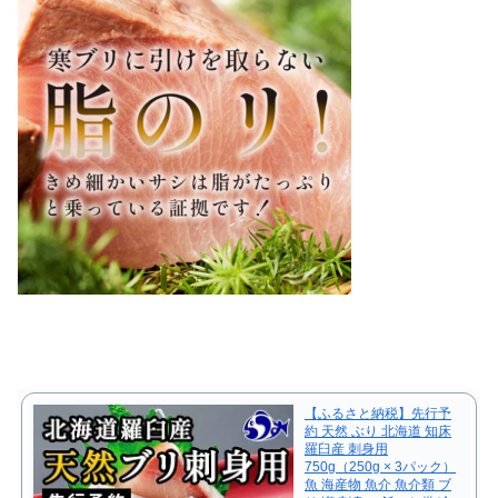
【ふるさと納税】先行予
約 天然 ぶり 北海道 知床
羅臼産 刺身用
750g（250g × 3パック）
魚 海産物 魚介 魚介類 ブ