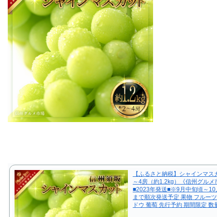
【ふるさと納税】シャインマスカ
～4房（約1.2kg）《信州グル
■2023年発送■※9月中旬頃～1
まで順次発送予定 果物 フルーツ
ドウ 葡萄 先行予約 期間限定 数