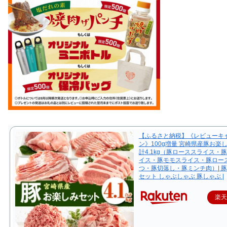
【ふるさと納税】《レビューキ
ン》100g増量 宮崎県産豚お楽
計4.1kg（豚ローススライス・
イス・豚モモスライス・豚ロー
つ・豚切落し・豚ミンチ肉）| 豚
セット しゃぶしゃぶ 豚しゃぶ |
楽