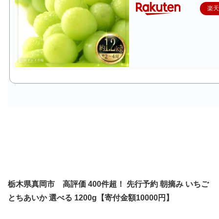
楽
栃木県真岡市 高評価 400件超！ 先行予約 朝摘み いちご
とちあいか 選べる 1200g
【
寄付金額10000円
】