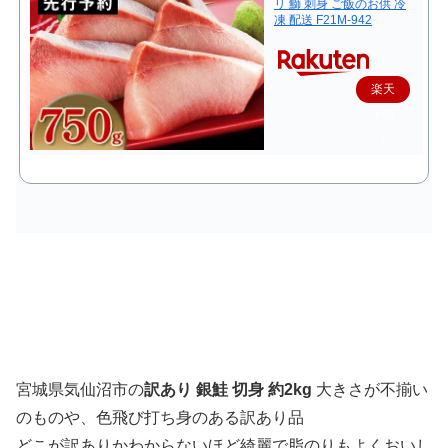
リ 鰤 刺身 ご飯のお供 冷
凍 配送 F21M-942
楽天
で購
入
宮城県気仙沼市の
訳あり 銀鮭 切身 約2kg
大きさが不揃い
のものや、色飛び打ち身
のある訳あり品
どこが訳ありかわからないほど綺麗で脂のりもよくおいし