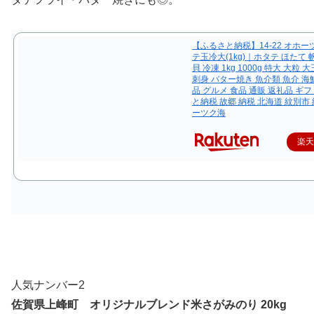
【ふるさと納税】14-22 オホ
テ玉冷大(1kg)｜ホタテ ほたて 
貝 冷凍 1kg 1000g 特大 大粒 
刺身 バター焼き 魚介類 魚介 海
品 グルメ 食品 通販 返礼品 ギフ
と納税 故郷 納税 北海道 紋別市 
ーツク海
楽
人気ナンバー2
佐賀県上峰町 オリジナルブレンド米
さがみのり 20kg