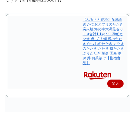
【ふるさと納税】産地直
送 かつおとブリのたたき
炭火焼 海の幸大満足セッ
ト♪(合計1.1kg〜1.3kg)カ
ツオ 鰹 ブリ 鰤 鰹のたた
き かつおのたたき カツオ
のたたき たたき 鰤たたき
ぶりたたき 刺身 国産 冷
凍 丼 お茶漬け【指宿食
品】
楽天
で購
入