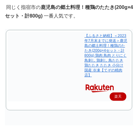
同じく指宿市の
鹿児島の郷土料理！種鶏のたたき(200g×4
セット・計800g)
一番人気です。
【ふるさと納税】＜2023
年7月末までに発送＞鹿児
島の郷土料理！種鶏のた
たき(200g×4セット・計
800g) 鶏肉 鳥肉 とりにく
鳥刺し 鶏刺し 鳥たたき
鶏たたき たたき 小分け
国産 冷凍【てぞの精肉
店】
楽天
で購
入