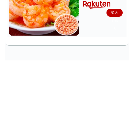
楽天
で購
入