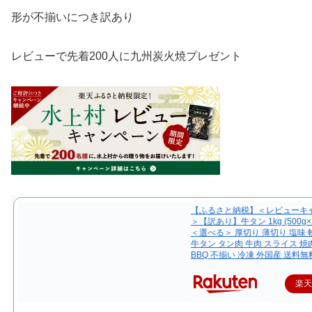
形が不揃いにつき訳あり
レビューで先着200人に九州炭火焼プレゼント
【ふるさと納税】＜レビューキ
＞【訳あり】牛タン 1kg (500g
＜選べる＞ 厚切り 薄切り 塩味
牛タン タン肉 牛肉 スライス 焼
BBQ 不揃い 冷凍 外国産 送料無
楽