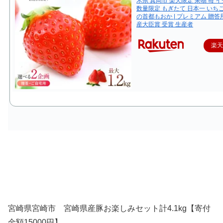
木県 真岡市 楽天限定 果物 苺 イ
数量限定 もぎたて 日本一 いち
の首都もおか | プレミアム 贈答
産大臣賞 受賞 生産者
楽
宮崎県宮崎市 宮崎県産豚お楽しみセット計4.1kg【寄付
金額15000円】