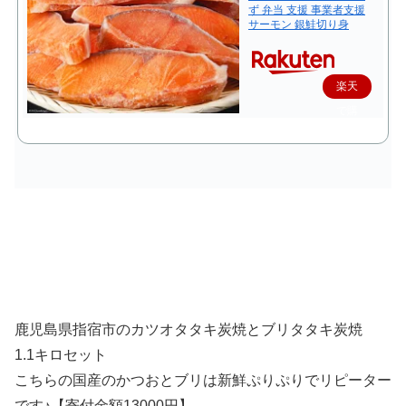
ず 弁当 支援 事業者支援
サーモン 銀鮭切り身
楽天
で購
入
鹿児島県指宿市のカツオタタキ炭焼とブリタタキ炭焼
1.1キロセット
こちらの国産のかつおとブリは新鮮ぷりぷりでリピーター
です♪【寄付金額13000円】