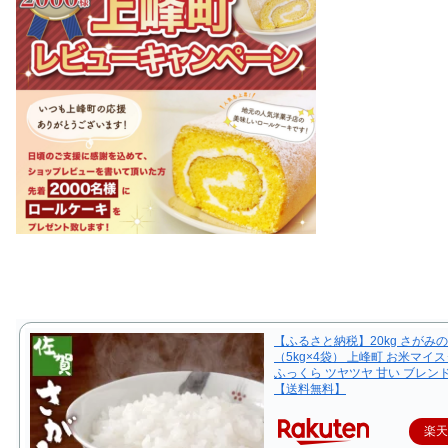
【ふるさと納税】20kg さがみ
（5kg×4袋） 上峰町 お米マイ
ふっくら ツヤツヤ 甘い ブレン
【送料無料】
楽