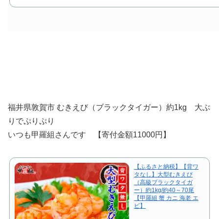
福井県敦賀市 むきえび（ブラックタイガー）約1kg 大ぶ
りでぷりぷり
いつも甲羅組さんです 【寄付金額11000円】
【ふるさと納税】【背ワ
タなし】大型むきえび
（高級ブラックタイガ
ー）約1kg/約40～70尾
【甲羅組 蟹 カニ 海老 エ
ビ】