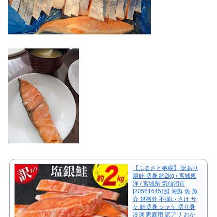
【ふるさと納税】 訳あり
銀鮭 切身 約2kg / 宮城東
洋 / 宮城県 気仙沼市
[20561645] 鮭 海鮮 魚 魚
介 規格外 不揃い さけ サ
ケ 鮭切身 シャケ 切り身
冷凍 家庭用 訳アリ おか