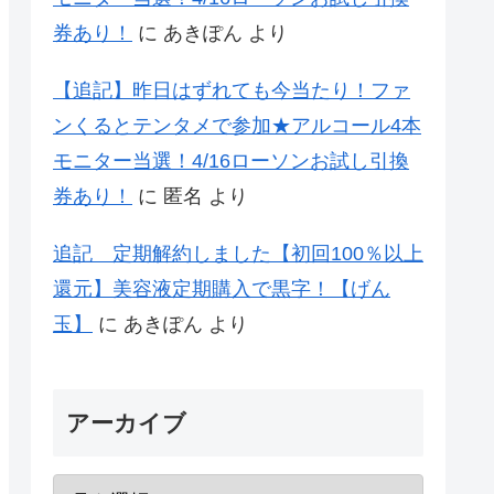
券あり！
に
あきぽん
より
【追記】昨日はずれても今当たり！ファ
ンくるとテンタメで参加★アルコール4本
モニター当選！4/16ローソンお試し引換
券あり！
に
匿名
より
追記 定期解約しました【初回100％以上
還元】美容液定期購入で黒字！【げん
玉】
に
あきぽん
より
アーカイブ