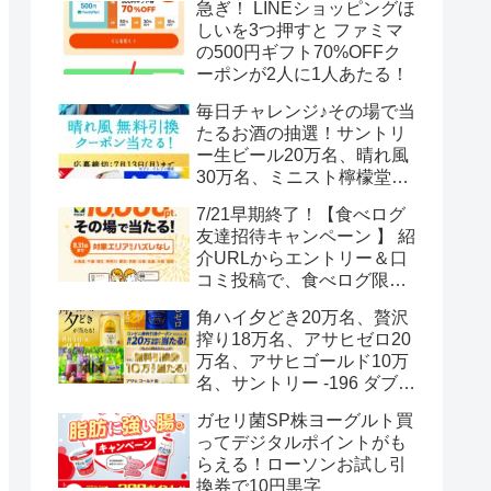
急ぎ！ LINEショッピングほ
しいを3つ押すと ファミマ
の500円ギフト70%OFFク
ーポンが2人に1人あたる！
毎日チャレンジ♪その場で当
たるお酒の抽選！サントリ
ー生ビール20万名、晴れ風
30万名、ミニスト檸檬堂2
万名、ブラックニッカハイ
7/21早期終了！【食べログ
ボール12.3万名
友達招待キャンペーン 】 紹
介URLからエントリー＆口
コミ投稿で、食べログ限定
Vポイント最大12000ポイン
角ハイ夕どき20万名、贅沢
トがもらえる
搾り18万名、アサヒゼロ20
万名、アサヒゴールド10万
名、サントリー -196 ダブル
レモン70万名様(35万組)
ガセリ菌SP株ヨーグルト買
ってデジタルポイントがも
らえる！ローソンお試し引
換券で10円黒字