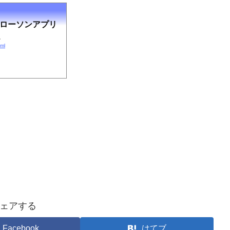
定！ローソンアプリ
.
tml
ェアする
Facebook
はてブ