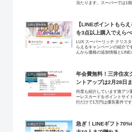
当たります。スーパーでは1個10
【LINEポイントもら
お得な買物情報
を3点以上購入でえらべる
LUX スーパーリッチ クリス
らえるキャンペーンの紹介で
んから価格の追加情報とLINE
年会費無料！三井住友ク
お得な買物情報
ントアップは2月28日
何度も紹介しています激アツ
ーレスカードをポイントサイト
行だけで1万円は優良案件ですね
急ぎ！LINEギフト7
お得なアプリ
大10人まで贈れる