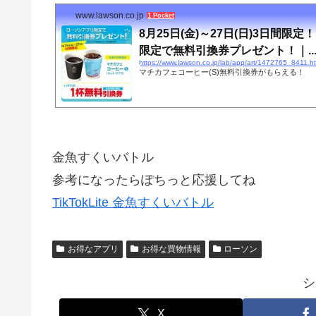
www.lawson.co.jp
1 Pocket
8月25日(金)～27日(日)3日間限
限定で無料引換券プレゼント！｜..
https://www.lawson.co.jp/lab/app/art/1472765_8411.h
マチカフェコーヒー(S)無料引換券がもらえる！
金魚すくいバトル
参考になったらぽちっと応援してね
TikTokLite 金魚すくいバトル
お得なアプリ
お得な買物情報
ローソン
シ
X