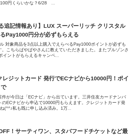
0円くらいかな？6/28 ...
える追記情報あり】LUX スーパーリッチ クリスタル
Pay1000円分が必ずもらえる
タル 対象商品を3点以上購入でえらべるPay1000ポイントが必ずも
す。こちらぱやぱやさんに教えていただきました。またブルゾンさ
ポイントがもらえるキャンペ...
レジットカード 発行でECナビから10000円！ポイ
まで
案件が今日は「ECナビ」から出ています。三井住友カードナンバ
のECナビから申込で10000円もらえます。クレジットカード発
(^^♪私も既に申し込み済み。1万...
0%OFF！サーティワン、スタバフードチケットなど最