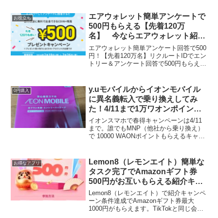
円の利用まで。対象店舗はこちらのポス
ターが貼ってある店舗👇キャンペーン期
エアウォレット簡単アンケートで
お役立ち
間...
500円もらえる【先着120万
名】 今ならエアウォレット紹介
特典でもれなく3000Pontaポイン
エアウォレット簡単アンケート回答で500
ト！（～2/21まで）
円！【先着120万名】リクルートIDでエン
トリー＆アンケート回答で500円もらえま
す。1分で回答できました！いますぐこち
らから▼キャンペーン期間2024年2月19
日（月）0:00 ～2024年2月26...
y.uモバイルからイオンモバイル
0円購入
に異名義転入で乗り換えしてみ
た！4/11まで1万ワオンポイント
もらえる
イオンスマホで春得キャンペーンは4/11
まで。誰でもMNP（他社から乗り換え）
で 10000 WAONポイントもらえるキャン
ペーンは～4/11まで（新規契約の場合は
利用者が18歳以下なら対象）さらにWEB
申込で、エントリーパッケージ特典で ...
Lemon8（レモンエイト）簡単な
お得なアプリ
タスク完了でAmazonギフト券
500円がお互いもらえる紹介キャ
ンペーン
Lemon8（レモンエイト）で紹介キャンペ
ーン条件達成でAmazonギフト券最大
1000円がもらえます。TikTokと同じ会社
が運営しています。久しぶりに再インス