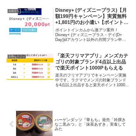
トールしました。紹介する方 新規または
30日ログインしていない方を招待でアマ
Disney+ (ディズニープラス)【月
お役立ち
ギ...
額199円キャンペーン】実質無料
+1,801円のお小遣い【ポイントイ
ンカム・モッピー】BTS独占配信
ポイントインカムから激アツ案件！
中
Disney+ (ディズニープラス・デイ(D+
Day))dアカウント以外の月間プラン申し
込み199円(税込)で2,000円相当もらえる案
件が出ました！過去にdアカウントで申し
込んでいても、新規入会、もしくは...
「楽天フリマアプリ」メンズカテ
お得なアプリ
ゴリの対象ブランド4点以上出品
で楽天ポイント1000Pもらえる
楽天のフリマアプリでキャンペーン実施
中です。ラクマでメンズの対象ブランド
を4点以上出品すると楽天ポイント1000P
もらえます。※対象ブランド
Supreme/NIKE/THE NORTH FACE/OFF-
WHITE/New Balance/...
ハーゲンダッツ『華もち』発売「吟撰き
なこ黒みつ」と「抹茶あずき」実食して
みた