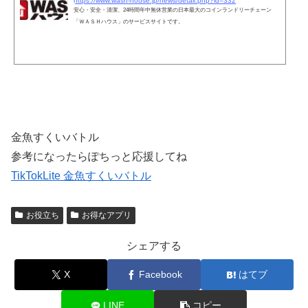
https://www.wash-house.jp/news/detail.php?id=332
安心・安全・清潔、24時間年中無休営業の日本最大のコインランドリーチェーン
「ＷＡＳＨハウス」のサービスサイトです。
金魚すくいバトル
参考になったらぽちっと応援してね
TikTokLite 金魚すくいバトル
お役立ち
お得なアプリ
シェアする
X
Facebook
はてブ
LINE
コピー