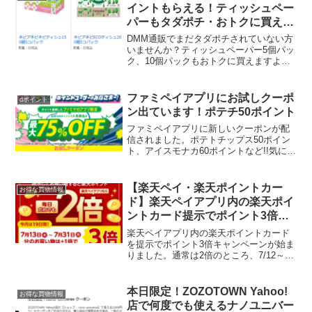
イントもらえる！ティッシュペー
パーもタダポチ・おトクに買える
♪
DMM通販でまだタダポチされていない方
いませんか？ティッシュペーパー5個パッ
ク、10個パックもおトクに買えますよ
～。DMMオンクレ初めてなら新規登録で
通販で使える1000ポイントもらえる！
DMMオンクレで会員登録＆SMS認証で
ファミペイアプリにお試しクーポ
dポイント
DMMポイント...
ン出ています！ポテチ50ポイント
ファミペイアプリに新しいクーポンが配
信されました。ポテトチップス50ポイン
ト、アイスモナカ60ポイントなど!!気にな
る商品があったら予約はお早目に。※一
度に予約できるお試しクーポンの上限数
は3枚まで。※同じ商品のお試しクーポン
【楽天ペイ・楽天ポイントカー
お得な買物情報
は1日1枚まで...
ド】楽天ペイアプリ内の楽天ポイ
ントカード提示でポイント3倍
（7/13～31）
楽天ペイアプリ内の楽天ポイントカード
を提示でポイント3倍キャンペーンが始ま
りました。通常は2倍のところ、7/12～31
まで期間限定ポイントアップ！キャンペ
ーン期間中にエントリーのうえ、ポイン
トアップ期間中に楽天ペイアプリ内の楽
本日限定！ZOZOTOWN Yahoo!
お得な買物情報
天ポイントカー...
店で何度でも使えるナノユニバー