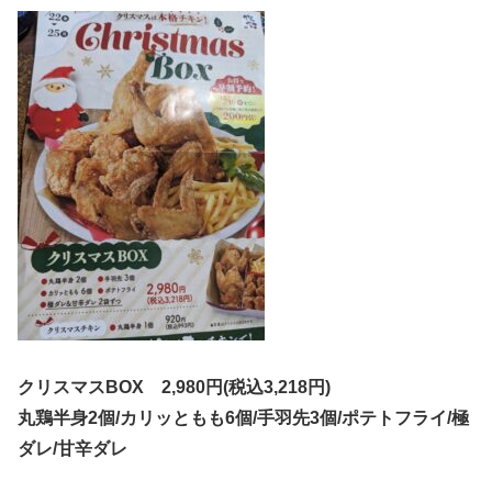
クリスマスBOX 2,980円(税込3,218円)
丸鶏半身2個/カリッともも6個/手羽先3個/ポテトフライ/極
ダレ/甘辛ダレ