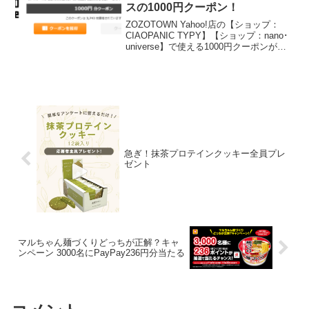
スの1000円クーポン！
ZOZOTOWN Yahoo!店の【ショップ：
CIAOPANIC TYPY】【ショップ：nano･
universe】で使える1000円クーポンが何
度でも使えます！本日23：59まで！【シ
ョップ：CIAOPANIC TYPY】【ショッ
プ：na...
急ぎ！抹茶プロテインクッキー全員プレ
ゼント
マルちゃん麺づくりどっちが正解？キャ
ンペーン 3000名にPayPay236円分当たる