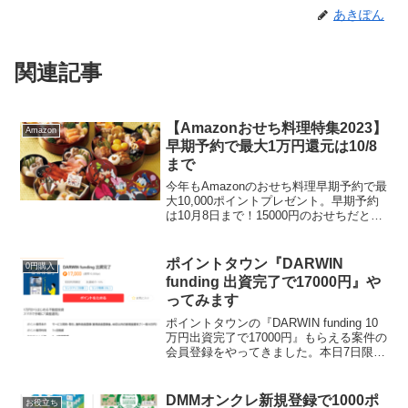
あきぽん
関連記事
【Amazonおせち料理特集2023】
Amazon
早期予約で最大1万円還元は10/8
まで
今年もAmazonのおせち料理早期予約で最
大10,000ポイントプレゼント。早期予約
は10月8日まで！15000円のおせちだと実
質1万円になります。義理実家にこちら予
約しました👇ぎりぎりポイントもらえて
最安値￥16,200 →5％OFFクー...
ポイントタウン『DARWIN
0円購入
funding 出資完了で17000円』や
ってみます
ポイントタウンの『DARWIN funding 10
万円出資完了で17000円』もらえる案件の
会員登録をやってきました。本日7日限定
で20％増量！やるなら今日がチャンス♪会
員ランク特典で最大15％ポイントアッ
プ。ダイヤモンド会員なら1955...
DMMオンクレ新規登録で1000ポ
お役立ち