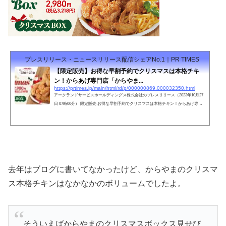
プレスリリース・ニュースリリース配信シェアNo.1｜PR TIMES
【限定販売】お得な早割予約でクリスマスは本格チキ
ン！からあげ専門店「からやま...
https://prtimes.jp/main/html/rd/p/000000869.000032350.html
アークランドサービスホールディングス株式会社のプレスリリース（2023年10月27
日 07時00分） 限定販売 お得な早割予約でクリスマスは本格チキン！からあげ専門
店でご予約開始
去年はブログに書いてなかったけど、からやまのクリスマ
ス本格チキンはなかなかのボリュームでしたよ。
そういえばからやまのクリスマスボックス見せび