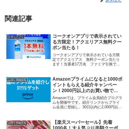
あきぽん
関連記事
コークオンアプリで表示されてい
お得なアプリ
る方限定！アクエリアス無料クー
ポン当たる！
コークオンアプリで表示されている方限
定でアクエリアス 無料クーポン当たり
ます！当選者17万名 ファミマ引換で
す。1本あたり！950mlの大容量は嬉し
い！すぐに表示されなくても下の方まで
スクロールしたらバナーあるかも。購入
Amazonプライムになると1000ポ
お得な買物情報
レシートでLINEポ...
イントもらえる紹介キャンペー
ン！2000円以上のお買い物で
1000ポイントもらえる
Amazonでは、プライム会員紹介プログラ
ムを開催中です。紹介リンクからプライ
ム会員に登録し、30日以内に2,000円以上
のお買い物をすると、お互いに1,000ポイ
ントもらえます。被紹介者が過去にプラ
イム会員だったことがあると対象外で
【楽天スーパーセール】先着
お得な買物情報
す。各...
1000名！大人気ぶり半額クーポ