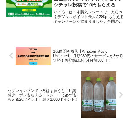
シチャレ投稿で10円もらえる
い・ろ・は・す購入レシートで、えらべ
るデジタルポイント最大7,280ptもらえる
キャンペーンが始まりました。全国のコ
ンビニ、スーパー、ドラッグストア、デ
ィスカウントストア、ECサイト、コーク
オン自販機など、どこで買ってもOK。初
回購入は必ず...
1億曲聞き放題【Amazon Music
Unlimited】月額980円のサービスが3か月
無料！再登録は3ヶ月月額300円！
セブンイレブンでいろはす買うと１L 無
料クーポンもらえる！レシートで必ずも
らえる20ポイント、最大1,000ポイント！