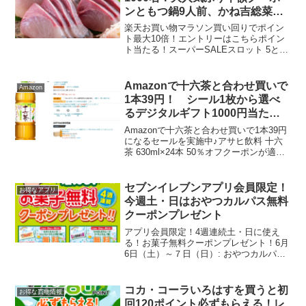
ンともつ鍋9人前、かね吉総菜お
まかせセット
楽天お買い物マラソン買い回りでポイン
ト最大10倍！エントリーはこちらポイン
ト当たる！スーパーSALEスロット 5と0
のつく日はエントリー＆楽天カード利用
ででポイント5倍鰤屋金太郎さんで先着
1,000名限定5,000円以上の購入で
Amazonで十六茶と合わせ買いで
Amazon
50％OFF...
1本39円！ シール1枚から選べ
るデジタルギフト1000円当た
る！2,500円以上でJOYジェルタ
Amazonで十六茶と合わせ買いで1本39円
ブが実質無料
になるセールを実施中♪アサヒ飲料 十六
茶 630ml×24本 50％オフクーポンが適用
されていることを確認してね。＋対象の
ドリンクを購入（最大40％OFFクーポン
あり）【Amazon.co.jp限...
セブンイレブンアプリ会員限定！
お得なアプリ
今週土・日はおやつカルパス無料
クーポンプレゼント
アプリ会員限定！4週連続土・日に使え
る！お菓子無料クーポンプレゼント！6月
6日（土）～７日（日）: おやつカルパス
ジューシーフランク味6月13日（土）～14
日（日）: そのまんまグレープ 6月20日
（土）～21日（日）: ブラックサンダー
コカ・コーラいろはすを買うと初
お得な買物情報
6...
回120ポイント必ずもらえる！レ