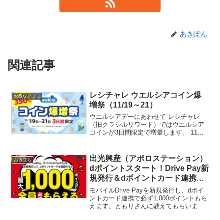
あきぽん
関連記事
レシチャレ ウエルシアコイン爆
お得なアプリ
増祭（11/19～21）
ウエルシアデーにあわせて レシチャレ
（旧クラシルリワード）ではウエルシア
コインが3日間限定で増量します。 11月
19日（水）〜21日（金） レシチャレより
コイン数の訂正がありました。＜訂正＞
マイブースターズ ケラチンシリーズ ＜正
出光興産（アポロステーション）
お役立ち
しい内容...
dポイントスタート！Drive Pay新
規発行＆dポイントカード連携で
必ず1,000ポイントもらえる
モバイルDrive Payを新規発行し、dポイ
ントカード連携で必ず1,000ポイントもら
えます。ともりさんに教えてもらいまし
た★DrivePayのみの発行＆dポイントカー