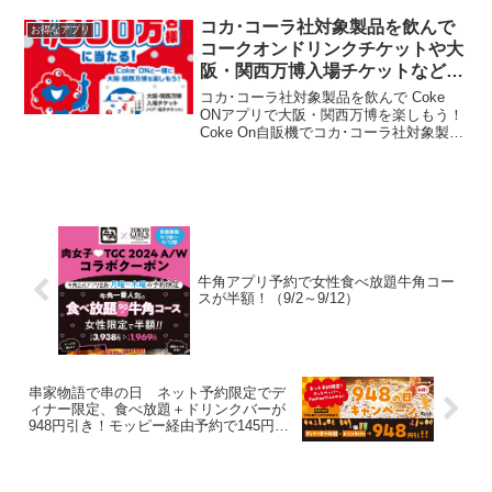
した。特典内容Pontaアプリで初めて台湾
(OPEN POINT)のバー...
コカ･コーラ社対象製品を飲んで
お得なアプリ
コークオンドリンクチケットや大
阪・関西万博入場チケットなど合
計1,000万人に当たる
コカ･コーラ社対象製品を飲んで Coke
ONアプリで大阪・関西万博を楽しもう！
Coke On自販機でコカ･コーラ社対象製品
を購入するか、コカ･コーラ社対象製品の
バーコードを読み取って応募するとポイ
ントがたまり、コークオンドリンクチケ
ットや...
牛角アプリ予約で女性食べ放題牛角コー
スが半額！（9/2～9/12）
串家物語で串の日 ネット予約限定でデ
ィナー限定、食べ放題＋ドリンクバーが
948円引き！モッピー経由予約で145円ま
たは200円もらえる