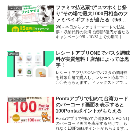
ド登録：500ポイントモバイルDrivePayの
発行＆dポイントカード...
ファミマ払込票で“スマホくじ祭
Fami Pay
り”その場で最大1000円相当のフ
ァミペイギフトが当たる（9/6～
10/31）
9/6～本日からファミリーマートで払込
票・収納代行の決済で総額5億円が当たる
キャンペーン9/6～10/31までの期間中、
ファミリーマート店舗で税金、公共料
金、ネット通販等、払込票で支払いする
とその場でレシートQRコードからくじが
レシートアプリONEでパスタ調味
0円購入
ひけて、あた...
料が実質無料！店舗によっては黒
字！
レシートアプリのONEでパスタの調味料
を対象店舗で購入し、レシート応募で〇
〇〇円もらえます。ドラッグストアで購
入したら黒字になりますね。こちらのシ
リーズはフライパンひとつでおいしいパ
スタが作れます。余り野菜やベーコンな
Pontaアプリで初めて台湾カード
お得なアプリ
どがあれば簡単に味が決...
のバーコード画面を表示すると
100Pontaポイントがもらえる
Pontaアプリで初めて台湾(OPEN POINT)
のバーコード画面を表示するだけで、も
れなく100Pontaポイントがもらえます。
こちらしんぽいさんから教えてもらいま