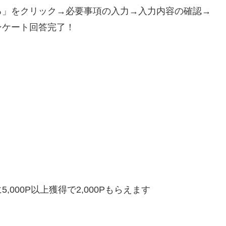
る」をクリック→必要事項の入力→入力内容の確認→
ンケート回答完了！
,000P以上獲得で
2,000Pもらえます