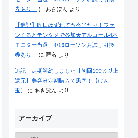
券あり！
に
あきぽん
より
【追記】昨日はずれても今当たり！ファ
ンくるとテンタメで参加★アルコール4本
モニター当選！4/16ローソンお試し引換
券あり！
に
匿名
より
追記 定期解約しました【初回100％以上
還元】美容液定期購入で黒字！【げん
玉】
に
あきぽん
より
アーカイブ