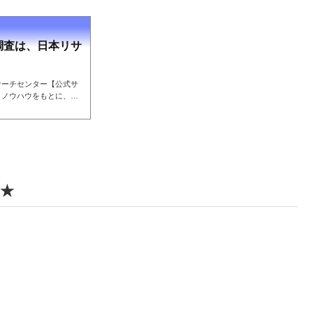
調査は、日本リサ
】
サーチセンター【公式サ
とノウハウをもとに、お
デルで、精度の高い調査
受託、企業の事業戦略支
る★