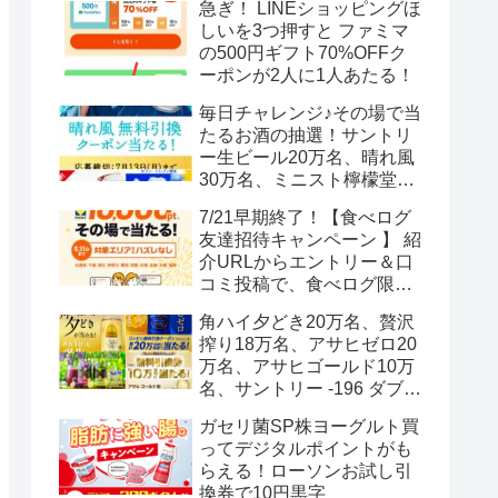
急ぎ！ LINEショッピングほ
しいを3つ押すと ファミマ
の500円ギフト70%OFFク
ーポンが2人に1人あたる！
毎日チャレンジ♪その場で当
たるお酒の抽選！サントリ
ー生ビール20万名、晴れ風
30万名、ミニスト檸檬堂2
万名、ブラックニッカハイ
7/21早期終了！【食べログ
ボール12.3万名
友達招待キャンペーン 】 紹
介URLからエントリー＆口
コミ投稿で、食べログ限定
Vポイント最大12000ポイン
角ハイ夕どき20万名、贅沢
トがもらえる
搾り18万名、アサヒゼロ20
万名、アサヒゴールド10万
名、サントリー -196 ダブル
レモン70万名様(35万組)
ガセリ菌SP株ヨーグルト買
ってデジタルポイントがも
らえる！ローソンお試し引
換券で10円黒字