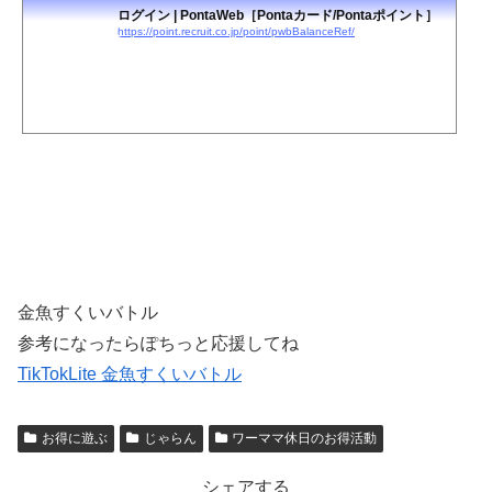
ログイン | PontaWeb［Pontaカード/Pontaポイント］
https://point.recruit.co.jp/point/pwbBalanceRef/
金魚すくいバトル
参考になったらぽちっと応援してね
TikTokLite 金魚すくいバトル
お得に遊ぶ
じゃらん
ワーママ休日のお得活動
シェアする