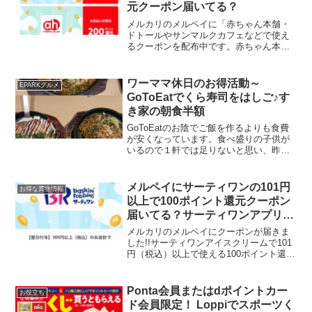
元クーポン届いてる？
メルカリのメルペイに「赤ちゃん本舗・
ドトールやサンマルクカフェなどで使え
るクーポンを配布中です。赤ちゃん本舗
では201円以上で使える200P還元クーポ
ンが届いています。以前、au PAYスマー
トパスのクーポンを使うためにアカチャ
ワーママ休日のお得活動～
EPARKグルメ
ンホンポに行...
GoToEatでくら寿司をはしご♪す
き家の朝食半額
GoToEatのお陰でご飯を作るよりも食費
が安くなっています。食べ盛りの子供が
いるので１軒では足りないと思い、昨晩
は２軒予約しました。１軒目はホットペ
ッパーグルメで予約したお好み焼き屋さ
ん。お好み焼き２皿、焼きそば２皿、と
メルペイにサーティワンの101円
お得な買物情報
ん平焼き、生ビール...
以上で100ポイント還元クーポン
届いてる？サーティワンアプリの
バースデークーポンでアイス無料
メルカリのメルペイにクーポンが届きま
した!!サーティワンアイスクリームで101
円（税込）以上で使える100ポイント還元
メルペイのコード決済で利用できるポイ
ント還元クーポンです。利用すると翌日
ポイント付与されます。5月25日まで使え
Ponta会員またはdポイントカー
お役立ち
ます。「ク...
ド会員限定！ Loppiでスポーツく