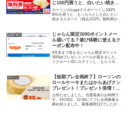
じ100円買うと、白いたい焼きカ
スタードもらえる
ローソンのLoppiでスポーツくじ100円
BIGを買うと、もっちりとした白いたい
焼きカスタード（税込151円）無料券がも
らえると聞いて購入してみました。運が
よければ1口100円 購入で最高2億円当た
るかも！？参加手順▼１．ローソンアプ
じゃらん限定3000ポイントメー
お得に遊ぶ
リから...
ル届いてる？遊び体験に使えるク
ーポン配布中！
9月末まで使えるじゃらん限定ポイント
3000ptプレゼントメールが届きました。
リクルートIDにログインし、もらうボタ
ンをクリックして獲得完了。期限内にポ
イント設定をすれば期限より先の予約に
も使えます。今回はじゃらんの遊び体験
【短期プレ企画終了】ローソンの
ローソン
でスーパー銭湯を...
ロールケーキまたはからあげクン
プレゼント！プレゼント倍増！参
加者全プレあり！?
お待たせしました。当選発表のお時間で
す。9月20日 22:00にてプレ企画募集を
締め切りました。募集期間1日でしたが12
名当選者のうち、83名に応募いただきあ
りがとうございます!!今回は、なんと有名
なブロガーでインスタグラマーのお二
人、ほし...