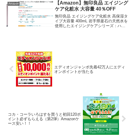
無料で視聴できて、1,010円相...
【Amazon】無印良品 エイジング
Amazon
ケア化粧水 大容量 40％OFF
無印良品 エイジングケア化粧水 高保湿タ
イプ大容量 400mL 岩手県釜石の天然水を
使用したエイジングケアシリーズ：ハリ
と乾燥が気になる肌におすすめです。
椿、バラ、柚子など10種の天然うるおい
成分と、ヒアルロン酸、コラーゲンなど7
種の機能成...
エディオンジャンボ先着42万人にエディ
オンポイントが当たる
コカ・コーラいろはすを買うと初回120ポ
イント必ずもらえる（第2弾）Amazonケ
ース安い！！