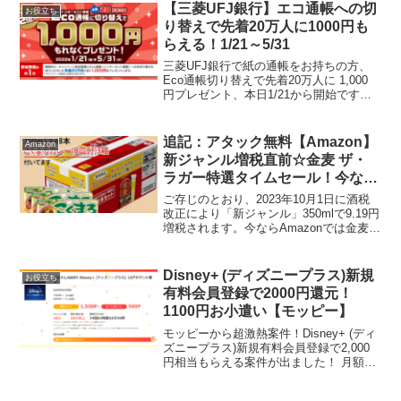
したら1リットルサイズが2,455円だっ
【三菱UFJ銀行】エコ通帳への切
お役立ち
た!!...
り替えで先着20万人に1000円も
らえる！1/21～5/31
三菱UFJ銀行で紙の通帳をお持ちの方、
Eco通帳切り替えで先着20万人に 1,000
円プレゼント、本日1/21から開始です。
三菱 UFJ 銀行 Eco通帳切替で 1,000 円
プレゼント — akipon229 (@akipon229)
...
追記：アタック無料【Amazon】
Amazon
新ジャンル増税直前☆金麦 ザ・
ラガー特選タイムセール！今なら
こくまろカレー3箱ついてくる
ご存じのとおり、2023年10月1日に酒税
改正により「新ジャンル」350mlで9.19円
増税されます。今ならAmazonでは金麦
ザ・ラガー 48本が特選タイムセール中！
しかも数量限定でこくまろカレー3箱つき
♪【10月より新ジャンルの酒税が...
Disney+ (ディズニープラス)新規
お役立ち
有料会員登録で2000円還元！
1100円お小遣い【モッピー】
モッピーから超激熱案件！Disney+ (ディ
ズニープラス)新規有料会員登録で2,000
円相当もらえる案件が出ました！ 月額
990円(税込)プランに対して最大2,000円相
当還元。大人気のディズニー映画が実質