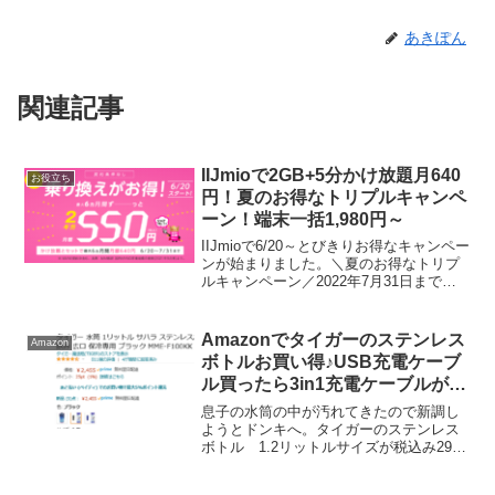
あきぽん
関連記事
IIJmioで2GB+5分かけ放題月640
お役立ち
円！夏のお得なトリプルキャンペ
ーン！端末一括1,980円～
IIJmioで6/20～とびきりお得なキャンペー
ンが始まりました。＼夏のお得なトリプ
ルキャンペーン／2022年7月31日までに
IIJmioギガプランを申し込んだ全てのユ
ーザーを対象に、各プランの月額料金が6
カ月間税込300円値下げされます。...
Amazonでタイガーのステンレス
Amazon
ボトルお買い得♪USB充電ケーブ
ル買ったら3in1充電ケーブルがお
まけでついてきた
息子の水筒の中が汚れてきたので新調し
ようとドンキへ。タイガーのステンレス
ボトル 1.2リットルサイズが税込み2900
円くらいのセールだったんですが気持ち
小さめないかなと思ってAmazonチェック